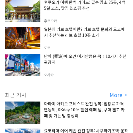
후쿠오카 여행 완벽 가이드: 필수 명소 25곳, 4박
5일 코스, 맛집 & 쇼핑 추천
후쿠오카
일본의 러브 호텔이란? 러브 호텔 문화와 도쿄에
서 추천하는 러브 호텔 10곳 소개
도쿄
난바 (難波)에 오면 여기만큼은 꼭！10가지 추천
관광지
오사카
최근 기사
More
아타미 아카오 포레스트 완전 정복: 입장료 가격
변동제, KKday 10% 할인 예매 팁, 쿠마 켄고 카
페 및 가는 법 총정리
요코하마 에어 캐빈 완전 정복: 사쿠라기초역-운하