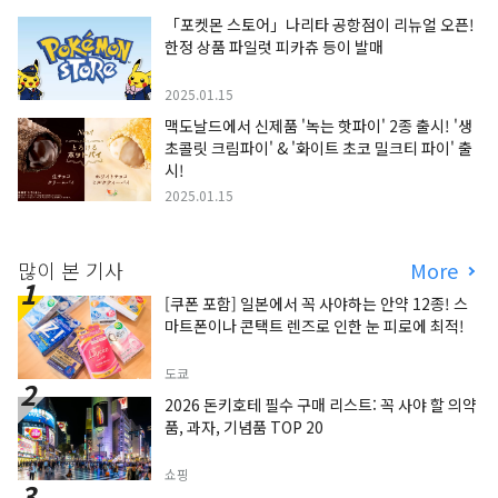
「포켓몬 스토어」나리타 공항점이 리뉴얼 오픈!
한정 상품 파일럿 피카츄 등이 발매
2025.01.15
맥도날드에서 신제품 '녹는 핫파이' 2종 출시! '생
초콜릿 크림파이' & '화이트 초코 밀크티 파이' 출
시!
2025.01.15
많이 본 기사
More
[쿠폰 포함] 일본에서 꼭 사야하는 안약 12종! 스
마트폰이나 콘택트 렌즈로 인한 눈 피로에 최적!
도쿄
2026 돈키호테 필수 구매 리스트: 꼭 사야 할 의약
품, 과자, 기념품 TOP 20
쇼핑