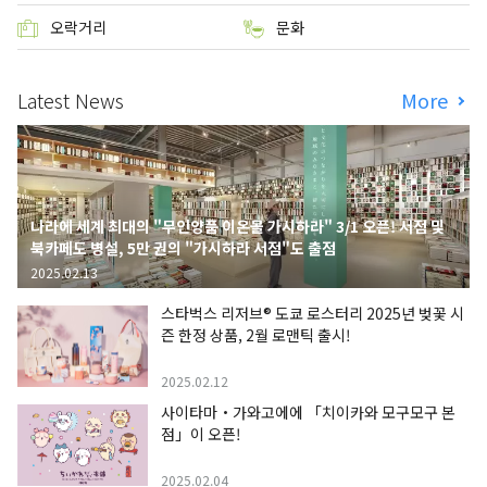
오락거리
문화
Latest News
More
나라에 세계 최대의 "무인양품 이온몰 가시하라" 3/1 오픈! 서점 및
북카페도 병설, 5만 권의 "가시하라 서점"도 출점
2025.02.13
스타벅스 리저브® 도쿄 로스터리 2025년 벚꽃 시
즌 한정 상품, 2월 로맨틱 출시!
2025.02.12
사이타마・가와고에에 「치이카와 모구모구 본
점」이 오픈!
2025.02.04