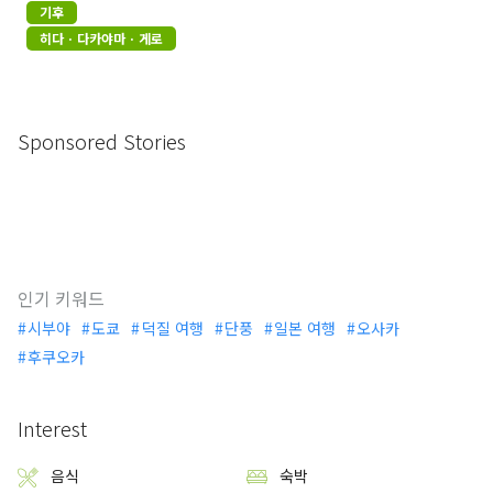
기후
히다 · 다카야마 · 게로
Sponsored Stories
인기 키워드
시부야
도쿄
덕질 여행
단풍
일본 여행
오사카
후쿠오카
Interest
음식
숙박