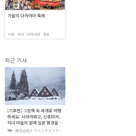
가을의 다카야마 축제
기후
히다 · 다카야마 · 게로
최근 기사
[기후현] 그림책 속 세계로 여행
하세요: 시라카와고, 신호타카,
히다 마을의 원래 일본 풍경을
만나보세요
株式会社トラベックスツアー
ズ