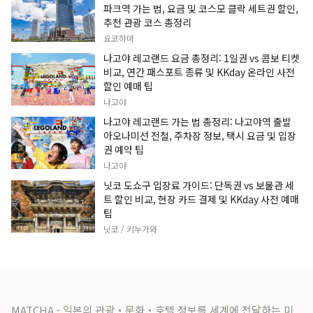
파크역 가는 법, 요금 및 코스모 클락 세트권 할인,
추천 관광 코스 총정리
요코하마
나고야 레고랜드 요금 총정리: 1일권 vs 콤보 티켓
비교, 연간 패스포트 종류 및 KKday 온라인 사전
할인 예매 팁
나고야
나고야 레고랜드 가는 법 총정리: 나고야역 출발
아오나미선 전철, 주차장 정보, 택시 요금 및 입장
권 예약 팁
나고야
닛코 도쇼구 입장료 가이드: 단독권 vs 보물관 세
트 할인 비교, 현장 카드 결제 및 KKday 사전 예매
팁
닛코 / 키누가와
MATCHA - 일본의 관광・문화・호텔 정보를 세계에 전달하는 미