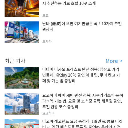
서 추천하는 러브 호텔 10곳 소개
도쿄
난바 (難波)에 오면 여기만큼은 꼭！10가지 추천
관광지
오사카
최근 기사
More
아타미 아카오 포레스트 완전 정복: 입장료 가격
변동제, KKday 10% 할인 예매 팁, 쿠마 켄고 카
페 및 가는 법 총정리
요코하마 에어 캐빈 완전 정복: 사쿠라기초역-운하
파크역 가는 법, 요금 및 코스모 클락 세트권 할인,
추천 관광 코스 총정리
요코하마
나고야 레고랜드 요금 총정리: 1일권 vs 콤보 티켓
비교, 연간 패스포트 종류 및 KKday 온라인 사전