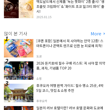
맥도날드에서 신제품 '녹는 핫파이' 2종 출시! '생
초콜릿 크림파이' & '화이트 초코 밀크티 파이' 출
시!
2025.01.15
많이 본 기사
More
[쿠폰 포함] 일본에서 꼭 사야하는 안약 12종! 스
마트폰이나 콘택트 렌즈로 인한 눈 피로에 최적!
도쿄
2026 돈키호테 필수 구매 리스트: 꼭 사야 할 의약
품, 과자, 기념품 TOP 20
쇼핑
후쿠오카 여행 완벽 가이드: 필수 명소 25곳, 4박
5일 코스, 맛집 & 쇼핑 추천
후쿠오카
일본의 러브 호텔이란? 러브 호텔 문화와 도쿄에