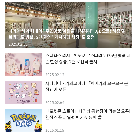
나라에 세계 최대의 "무인양품 이온몰 가시하라" 3/1 오픈! 서점 및
북카페도 병설, 5만 권의 "가시하라 서점"도 출점
2025.02.13
스타벅스 리저브® 도쿄 로스터리 2025년 벚꽃 시
즌 한정 상품, 2월 로맨틱 출시!
2025.02.12
사이타마・가와고에에 「치이카와 모구모구 본
점」이 오픈!
2025.02.04
「포켓몬 스토어」나리타 공항점이 리뉴얼 오픈!
한정 상품 파일럿 피카츄 등이 발매
2025.01.15