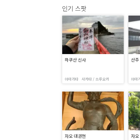
인기 스팟
하쿠산 신사
산주
야마가타
사카타 / 쓰루오카
야마
자오 대권현
자오