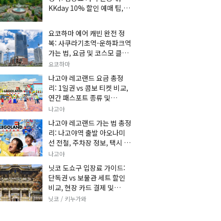
KKday 10% 할인 예매 팁, 쿠
마 켄고 카페 및 가는 법 총정
리
요코하마 에어 캐빈 완전 정
복: 사쿠라기초역-운하파크역
가는 법, 요금 및 코스모 클락
세트권 할인, 추천 관광 코스
요코하마
총정리
나고야 레고랜드 요금 총정
리: 1일권 vs 콤보 티켓 비교,
연간 패스포트 종류 및
KKday 온라인 사전 할인 예
나고야
매 팁
나고야 레고랜드 가는 법 총정
리: 나고야역 출발 아오나미
선 전철, 주차장 정보, 택시 요
금 및 입장권 예약 팁
나고야
닛코 도쇼구 입장료 가이드:
단독권 vs 보물관 세트 할인
비교, 현장 카드 결제 및
KKday 사전 예매 팁
닛코 / 키누가와