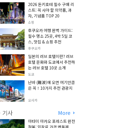
2026 돈키호테 필수 구매 리
스트: 꼭 사야 할 의약품, 과
자, 기념품 TOP 20
쇼핑
후쿠오카 여행 완벽 가이드:
필수 명소 25곳, 4박 5일 코
스, 맛집 & 쇼핑 추천
후쿠오카
일본의 러브 호텔이란? 러브
호텔 문화와 도쿄에서 추천하
는 러브 호텔 10곳 소개
도쿄
난바 (難波)에 오면 여기만큼
은 꼭！10가지 추천 관광지
오사카
 기사
More
아타미 아카오 포레스트 완전
정복: 입장료 가격 변동제,