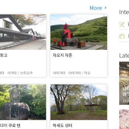
More
Inte
Lat
 창고
자오지 자존
가타
사카타 / 쓰루오카
야마가타
야마가타 / 자오
나라
라"
"가
202
 다이 쿠로 텐
하세도 성터