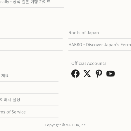
ocally - 공식 일본 여행 가이드
Roots of Japan
HAKKO - Discover Japan’s Ferm
Official Accounts
 개요
이버시 설정
ms of Service
Copyright © MATCHA, Inc.