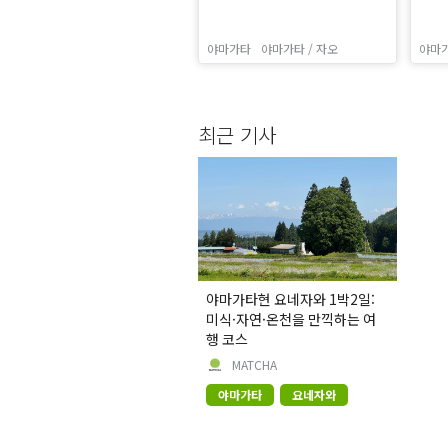
야마가타
야마가타 / 자오
야마
최근 기사
야마가타현 요네자와 1박2일:
미식·자연·온천을 만끽하는 여
행 코스
MATCHA
야마가타
요네자와