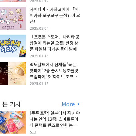
2025.02.12
사이타마・가와고에에 「치
이카와 모구모구 본점」이 오
픈!
2025.02.04
「포켓몬 스토어」나리타 공
항점이 리뉴얼 오픈! 한정 상
품 파일럿 피카츄 등이 발매
2025.01.15
맥도날드에서 신제품 '녹는
핫파이' 2종 출시! '생초콜릿
크림파이' & '화이트 초코 밀
크티 파이' 출시!
2025.01.15
 본 기사
More
[쿠폰 포함] 일본에서 꼭 사야
하는 안약 12종! 스마트폰이
나 콘택트 렌즈로 인한 눈 피
로에 최적!
도쿄