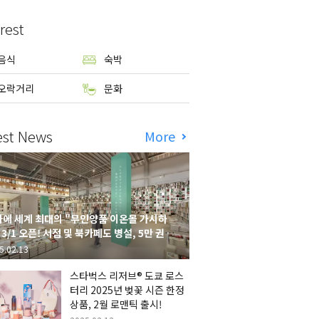
rest
음식
숙박
오락거리
문화
est News
More
에 세계 최대의 "무인양품 이온몰 가시하
 3/1 오픈! 서점 및 북카페도 병설, 5만 권의
시하라 서점"도 출점
5.02.13
스타벅스 리저브® 도쿄 로스
터리 2025년 벚꽃 시즌 한정
상품, 2월 로맨틱 출시!