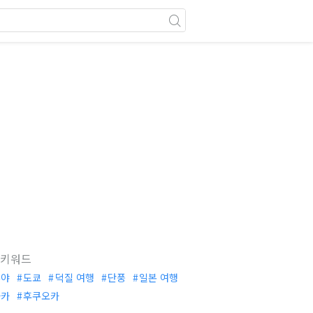
 키워드
부야
도쿄
덕질 여행
단풍
일본 여행
사카
후쿠오카