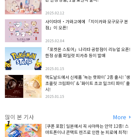
2025.02.12
사이타마・가와고에에 「치이카와 모구모구 본
점」이 오픈!
2025.02.04
「포켓몬 스토어」나리타 공항점이 리뉴얼 오픈!
한정 상품 파일럿 피카츄 등이 발매
2025.01.15
맥도날드에서 신제품 '녹는 핫파이' 2종 출시! '생
초콜릿 크림파이' & '화이트 초코 밀크티 파이' 출
시!
2025.01.15
많이 본 기사
More
[쿠폰 포함] 일본에서 꼭 사야하는 안약 12종! 스
마트폰이나 콘택트 렌즈로 인한 눈 피로에 최적!