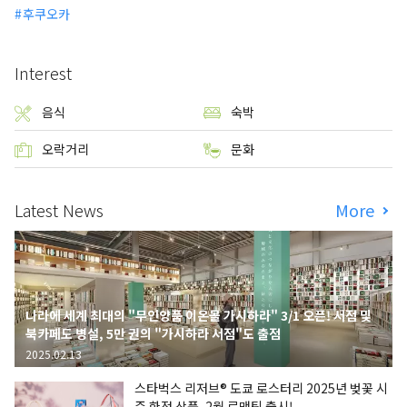
후쿠오카
Interest
음식
숙박
오락거리
문화
Latest News
More
나라에 세계 최대의 "무인양품 이온몰 가시하라" 3/1 오픈! 서점 및
북카페도 병설, 5만 권의 "가시하라 서점"도 출점
2025.02.13
스타벅스 리저브® 도쿄 로스터리 2025년 벚꽃 시
즌 한정 상품, 2월 로맨틱 출시!