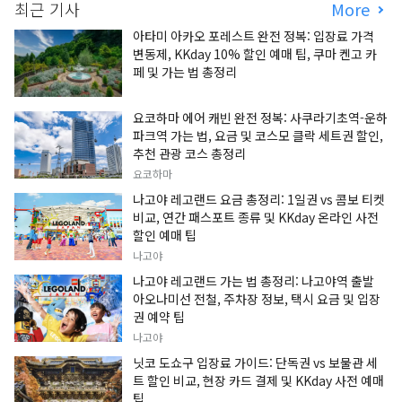
최근 기사
More
아타미 아카오 포레스트 완전 정복: 입장료 가격
변동제, KKday 10% 할인 예매 팁, 쿠마 켄고 카
페 및 가는 법 총정리
요코하마 에어 캐빈 완전 정복: 사쿠라기초역-운하
파크역 가는 법, 요금 및 코스모 클락 세트권 할인,
추천 관광 코스 총정리
요코하마
나고야 레고랜드 요금 총정리: 1일권 vs 콤보 티켓
비교, 연간 패스포트 종류 및 KKday 온라인 사전
할인 예매 팁
나고야
나고야 레고랜드 가는 법 총정리: 나고야역 출발
아오나미선 전철, 주차장 정보, 택시 요금 및 입장
권 예약 팁
나고야
닛코 도쇼구 입장료 가이드: 단독권 vs 보물관 세
트 할인 비교, 현장 카드 결제 및 KKday 사전 예매
팁