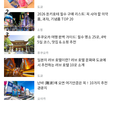
도쿄
2026 돈키호테 필수 구매 리스트: 꼭 사야 할 의약
품, 과자, 기념품 TOP 20
쇼핑
후쿠오카 여행 완벽 가이드: 필수 명소 25곳, 4박
5일 코스, 맛집 & 쇼핑 추천
후쿠오카
일본의 러브 호텔이란? 러브 호텔 문화와 도쿄에
서 추천하는 러브 호텔 10곳 소개
도쿄
난바 (難波)에 오면 여기만큼은 꼭！10가지 추천
관광지
오사카