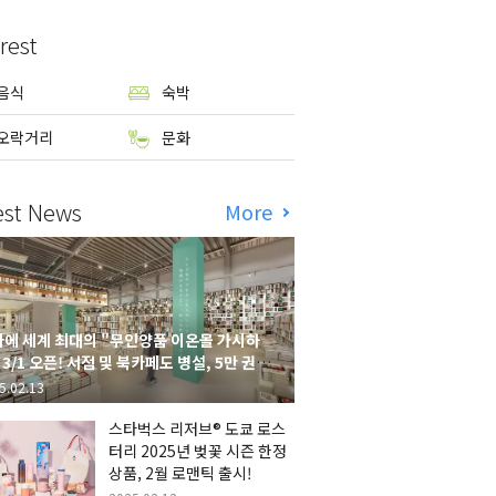
rest
음식
숙박
오락거리
문화
est News
More
에 세계 최대의 "무인양품 이온몰 가시하
 3/1 오픈! 서점 및 북카페도 병설, 5만 권의
시하라 서점"도 출점
5.02.13
스타벅스 리저브® 도쿄 로스
터리 2025년 벚꽃 시즌 한정
상품, 2월 로맨틱 출시!