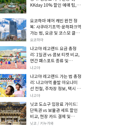
KKday 10% 할인 예매 팁, 쿠
마 켄고 카페 및 가는 법 총정
리
요코하마 에어 캐빈 완전 정
복: 사쿠라기초역-운하파크역
가는 법, 요금 및 코스모 클락
세트권 할인, 추천 관광 코스
요코하마
총정리
나고야 레고랜드 요금 총정
리: 1일권 vs 콤보 티켓 비교,
연간 패스포트 종류 및
KKday 온라인 사전 할인 예
나고야
매 팁
나고야 레고랜드 가는 법 총정
리: 나고야역 출발 아오나미
선 전철, 주차장 정보, 택시 요
금 및 입장권 예약 팁
나고야
닛코 도쇼구 입장료 가이드:
단독권 vs 보물관 세트 할인
비교, 현장 카드 결제 및
KKday 사전 예매 팁
닛코 / 키누가와