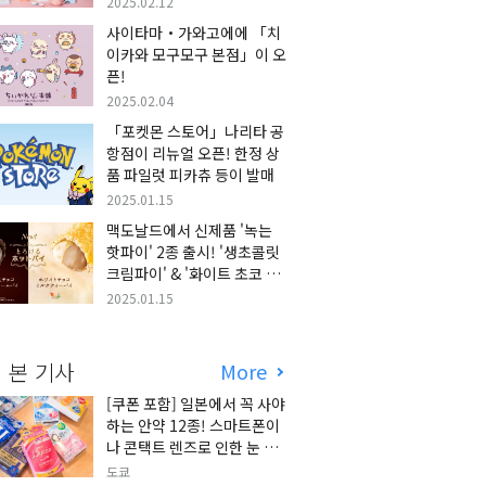
2025.02.12
사이타마・가와고에에 「치
이카와 모구모구 본점」이 오
픈!
2025.02.04
「포켓몬 스토어」나리타 공
항점이 리뉴얼 오픈! 한정 상
품 파일럿 피카츄 등이 발매
2025.01.15
맥도날드에서 신제품 '녹는
핫파이' 2종 출시! '생초콜릿
크림파이' & '화이트 초코 밀
크티 파이' 출시!
2025.01.15
 본 기사
More
[쿠폰 포함] 일본에서 꼭 사야
하는 안약 12종! 스마트폰이
나 콘택트 렌즈로 인한 눈 피
로에 최적!
도쿄