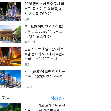
2026 돈키호테 필수 구매 리
스트: 꼭 사야 할 의약품, 과
자, 기념품 TOP 20
쇼핑
후쿠오카 여행 완벽 가이드:
필수 명소 25곳, 4박 5일 코
스, 맛집 & 쇼핑 추천
후쿠오카
일본의 러브 호텔이란? 러브
호텔 문화와 도쿄에서 추천하
는 러브 호텔 10곳 소개
도쿄
난바 (難波)에 오면 여기만큼
은 꼭！10가지 추천 관광지
오사카
 기사
More
아타미 아카오 포레스트 완전
정복: 입장료 가격 변동제,