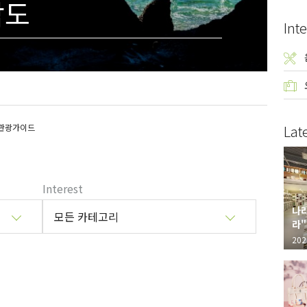
낙도
Inte
 관광가이드
Lat
Interest
나라
모든 카테고리
라"
"가
202