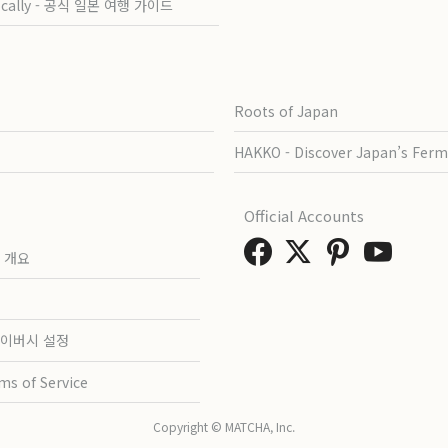
ocally - 공식 일본 여행 가이드
Roots of Japan
HAKKO - Discover Japan’s Ferm
Official Accounts
 개요
이버시 설정
ms of Service
Copyright © MATCHA, Inc.