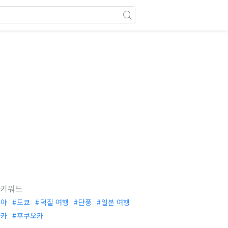
 키워드
부야
도쿄
덕질 여행
단풍
일본 여행
사카
후쿠오카