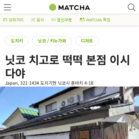
오락거리
음식
할인쿠폰
MATCHA 특집
도치키
닛코 / 키누가와
디저트
닛코 치고로 떡떡 본점 이시
다야
Japan, 321-1434 도치기현 닛코시 혼마치 4-18