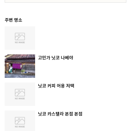
주변 명소
고민가 닛코 나베야
닛코 커피 어용 저택
닛코 카스텔라 본점 본점