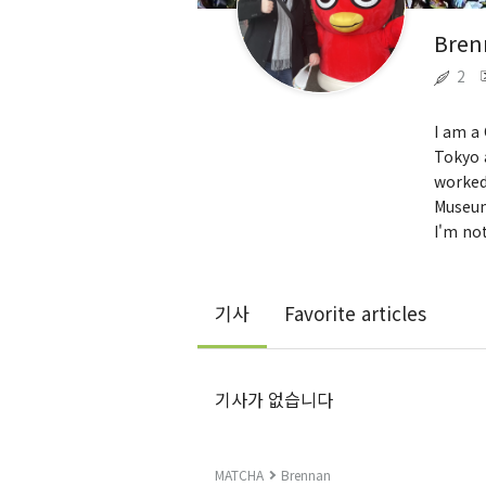
Bren
2
I am a 
Tokyo a
worked
Museum
I'm no
기사
Favorite articles
기사가 없습니다
MATCHA
Brennan