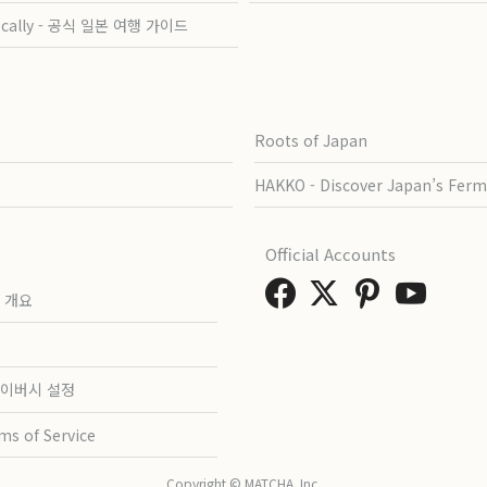
ocally - 공식 일본 여행 가이드
Roots of Japan
HAKKO - Discover Japan’s Ferm
Official Accounts
 개요
이버시 설정
ms of Service
Copyright © MATCHA, Inc.