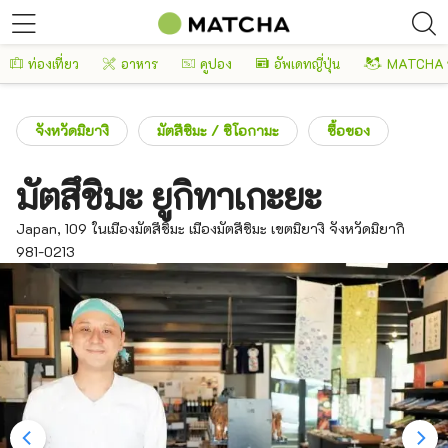
ท่องเที่ยว
อาหาร
คูปอง
อัพเดทญี่ปุ่น
MATCHA 
จังหวัดมิยางิ
มัตสึชิมะ / ชิโอกามะ
ซื้อของ
มัตสึชิมะ ยูกิทาเกะยะ
Japan, 109 ในเมืองมัตสึชิมะ เมืองมัตสึชิมะ เขตมิยางิ จังหวัดมิยากิ
981-0213