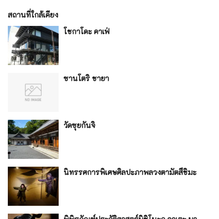
สถานที่ใกล้เคียง
โชกาโดะ คาเฟ่
ซานโตริ ชายา
วัดซุยกันจิ
นิทรรศการพิเศษศิลปะภาพลวงตามัตสึชิมะ
พิพิธภัณฑ์ประวัติศาสตร์มิชิโนะกุ ดาเตะ มา