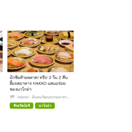
นักชิมห้ามพลาด! ทริป 3 วัน 2 คืน
ลิ้มรสอาหาร HAKKO แสนอร่อย
ของนาโกย่า
HAKKO - ค้นพบวัฒนธรรมอาหาร
หมักดองของญี่ปุ่น -
จังหวัดไอจิ
นาโกย่า