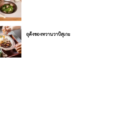
อุด้งของหวานวาบิสุเกะ