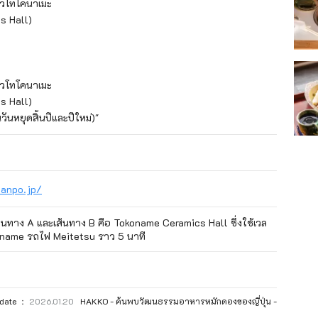
่ยวโทโคนาเมะ

 Hall)

่ยวโทโคนาเมะ

 Hall)

นวันหยุดสิ้นปีและปีใหม่)"
anpo.jp/
งเส้นทาง A และเส้นทาง B คือ Tokoname Ceramics Hall ซึ่งใช้เวล
oname รถไฟ Meitetsu ราว 5 นาที
pdate ：
2026.01.20
HAKKO - ค้นพบวัฒนธรรมอาหารหมักดองของญี่ปุ่น -