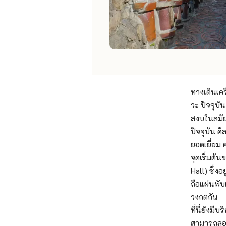
ทางเดินเคร
วะ ปัจจุบ
สงบในสมัย
ปัจจุบัน ศิ
ยอดเยี่ยม 
จุดเริ่มต้
Hall) ซึ่ง
ถือแผ่นพั
วงกตกัน
ที่นี่ยังมี
สามารถลอง