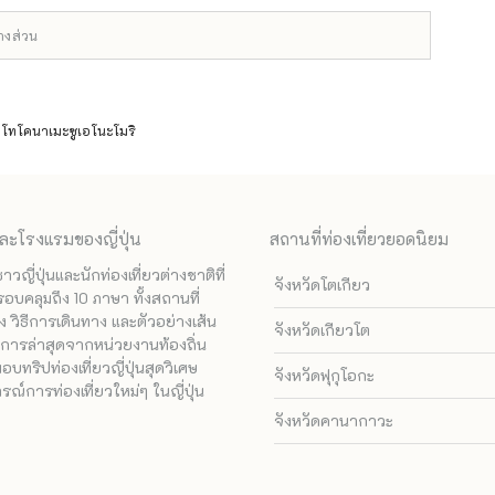
บางส่วน
์ โทโคนาเมะซูเอโนะโมริ
ละโรงแรมของญี่ปุ่น
สถานที่ท่องเที่ยวยอดนิยม
ี่ปุ่นและนักท่องเที่ยวต่างชาติที่
จังหวัดโตเกียว
รอบคลุมถึง 10 ภาษา ทั้งสถานที่
 วิธีการเดินทาง และตัวอย่างเส้น
จังหวัดเกียวโต
ทางการล่าสุดจากหน่วยงานท้องถิ่น
ทริปท่องเที่ยวญี่ปุ่นสุดวิเศษ
จังหวัดฟุกุโอกะ
ณ์การท่องเที่ยวใหม่ๆ ในญี่ปุ่น
จังหวัดคานากาวะ