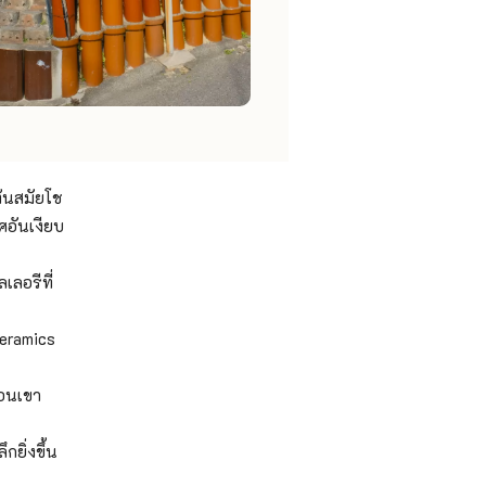
งต้นสมัยโช
ศอันเงียบ
เลอรีที่
Ceramics
ือนเขา
กยิ่งขึ้น