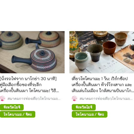
[นั่งรถไฟจาก นาโกย่า 30 นาที]
เที่ยวโทโคนาเมะ 1 วัน: เวิร์กช็อป
คู่มือเลือกซื้อของที่ระลึก
เครื่องปั้นดินเผา ทัวร์โรงสาเก และ
เครื่องปั้นดินเผา โทโคนาเมะ! วิธี
เดินเล่นในเมือง ใกล้สนามบินนาโก
เลือกซื้อกาน้ำชา เครื่องใช้บนโต๊ะ
ย่า
สมาคมการท่องเที่ยวโทโกนาเมะ
สมาคมการท่องเที่ยวโทโกนาเมะ
อาหาร และตุ๊กตา แมวกวัก
(สมาคมจดทะเบียนทั่วไป)
(สมาคมจดทะเบียนทั่วไป)
จังหวัดไอจิ
จังหวัดไอจิ
โทโคนาเมะ / จิตะ
โทโคนาเมะ / จิตะ