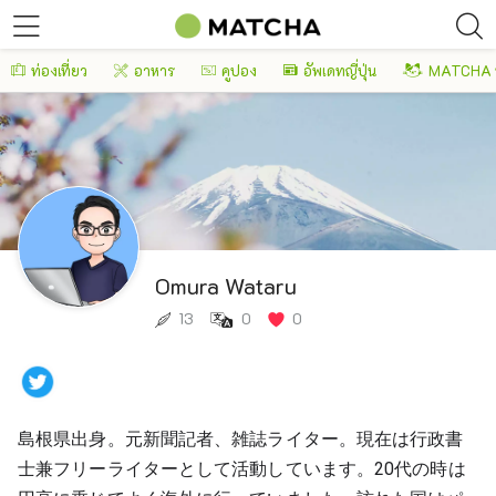
ท่องเที่ยว
อาหาร
คูปอง
อัพเดทญี่ปุ่น
MATCHA 
Omura Wataru
13
0
0
島
根県出身。元新聞記者、雑誌ライター。現在は行政書
士兼フリーライターとして活動しています。20代の時は