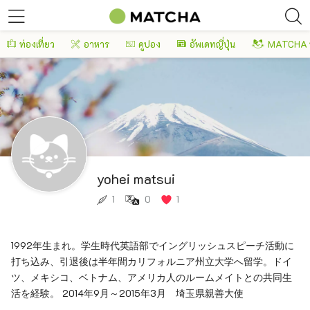
ท่องเที่ยว
อาหาร
คูปอง
อัพเดทญี่ปุ่น
MATCHA 
yohei matsui
1
0
1
1992年生まれ。学生時代英語部でイングリッシュスピーチ活動に
打ち込み、引退後は半年間カリフォルニア州立大学へ留学。ドイ
ツ、メキシコ、ベトナム、アメリカ人のルームメイトとの共同生
活を経験。 2014年9月～2015年3月 埼玉県親善大使