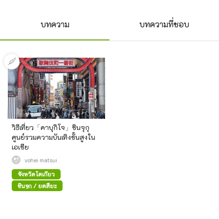
บทความ
บทความที่ชอบ
วิธีเที่ยว「คาบุกิโจ」ชินจุกุ
ศูนย์รวมความบันเทิงชั้นสูงใน
เอเชีย
yohei matsui
จังหวัดโตเกียว
ชินจูกุ / ยตสึยะ