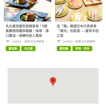
名古屋與愛知發酵美食！6間
從「醋」解讀日本代表美食
推薦咖啡廳與餐廳｜味噌、濃
「壽司」的起源——愛知半田
口醬油、味醂的迷人風味
之旅
HAKKO－探索日本發酵食品
HAKKO－探索日本發酵食品
文化
文化
愛知縣
名古屋
愛知縣
常滑・知多