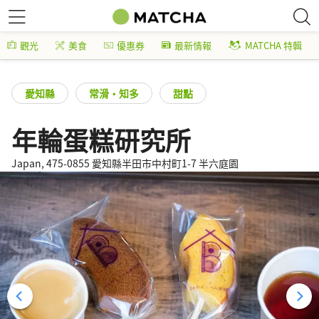
觀光
美食
優惠券
最新情報
MATCHA 特輯
愛知縣
常滑・知多
甜點
年輪蛋糕研究所
Japan, 475-0855 愛知縣半田市中村町1-7 半六庭園