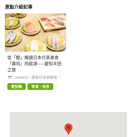
景點介紹記事
從「醋」解讀日本代表美食
「壽司」的起源——愛知半田
之旅
HAKKO－探索日本發酵食品
文化
愛知縣
常滑・知多