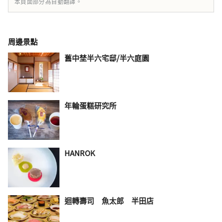
本頁面部分為自動翻譯。
周邊景點
舊中埜半六宅邸/半六庭園
年輪蛋糕研究所
HANROK
迴轉壽司 魚太郎 半田店