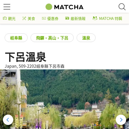
觀光
美食
優惠券
最新情報
MATCHA 特輯
岐阜縣
飛驒・高山・下呂
溫泉
下呂溫泉
Japan, 509-2202岐阜縣下呂市森