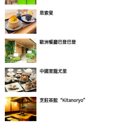
思索叟
歐洲餐廳巴登巴登
中國室龍尤里
烹飪茶館“Kitanoryo”