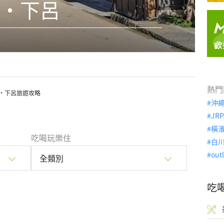
・下呂
熱門
・下呂旅遊攻略
沖
JRP
橫
吃喝玩樂住
白
out
全類別
吃