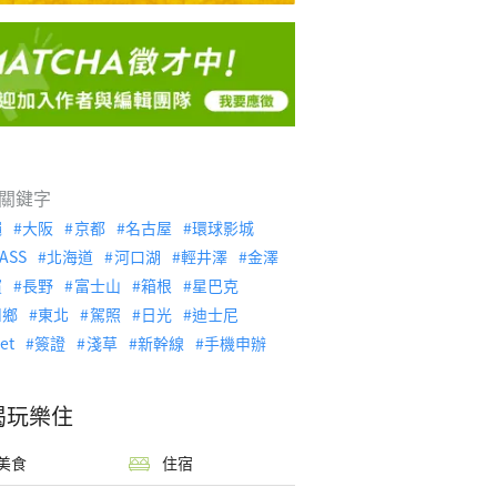
關鍵字
繩
大阪
京都
名古屋
環球影城
ASS
北海道
河口湖
輕井澤
金澤
濱
長野
富士山
箱根
星巴克
川鄉
東北
駕照
日光
迪士尼
let
簽證
淺草
新幹線
手機申辦
喝玩樂住
美食
住宿