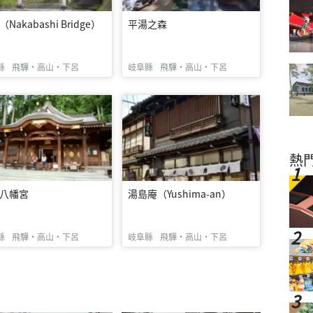
Nakabashi Bridge）
平湯之森
縣
飛驒・高山・下呂
岐阜縣
飛驒・高山・下呂
熱
八幡宮
湯島庵（Yushima-an）
縣
飛驒・高山・下呂
岐阜縣
飛驒・高山・下呂