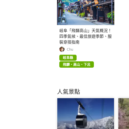
岐阜「飛驒高山」天氣概況！
四季氣候、最佳旅遊季節、服
裝穿搭指南
Chu
岐阜縣
飛驒・高山・下呂
人氣景點