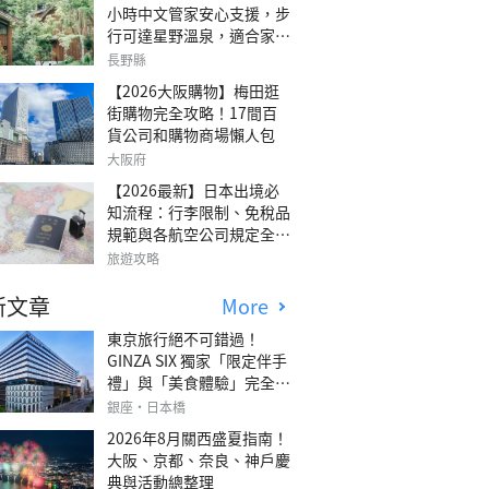
小時中文管家安心支援，步
行可達星野溫泉，適合家庭
旅行、三代同遊與紀念日的
長野縣
森林高質感包棟別墅「輕井
【2026大阪購物】梅田逛
澤森四季VILLA」
街購物完全攻略！17間百
貨公司和購物商場懶人包
大阪府
【2026最新】日本出境必
知流程：行李限制、免稅品
規範與各航空公司規定全攻
略
旅遊攻略
新文章
More
東京旅行絕不可錯過！
GINZA SIX 獨家「限定伴手
禮」與「美食體驗」完全指
南
銀座・日本橋
2026年8月關西盛夏指南！
大阪、京都、奈良、神戶慶
典與活動總整理