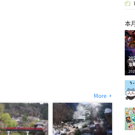
本
2
攻
202
More