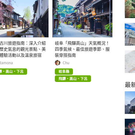
古川旅遊指南：深入介紹
岐阜「飛驒高山」天氣概況！
歷史氣息的觀光景點、美
四季氣候、最佳旅遊季節、服
體驗活動以及溫泉旅宿
裝穿搭指南
Ramona
Chu
驒・高山・下呂
岐阜縣
飛驒・高山・下呂
最