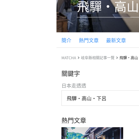
飛驒・高山
簡介
熱門文章
最新文章
MATCHA
岐阜縣相關記事一覽
飛驒・高山
關鍵字
日本走透透
飛驒・高山・下呂
熱門文章