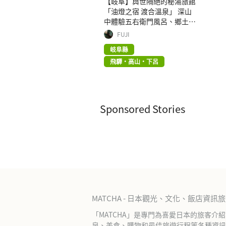
【岐阜】與世隔絕的秘湯旅館
「油燈之宿 渡合溫泉」 深山
中體驗五右衛門風呂、鄉土美
食
FUJI
岐阜縣
飛驒・高山・下呂
Sponsored Stories
MATCHA - 日本觀光、文化、飯店資訊
「MATCHA」是專門為喜愛日本的旅客介
泉、美食、購物和最佳旅遊行程等各種資訊