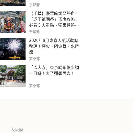
京都府
【千葉】豪華絢爛又熱血！
「成田祇園祭」深度攻略：
必看 5 大重點、獨家體驗指
南
千葉縣
2026年8月東京人氣活動總
整理！煙火、阿波舞、水燈
節
東京都
「深大寺」東京調布慢步調
一日遊！去了還想再去！
東京都
大阪府