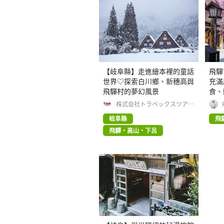
【岐阜縣】走進繪本裡的童話
飛驒
世界♡探索白川鄉、新穗高與
充滿
飛驒村的夢幻風景
食、
株式会社トラベックスツアー
ズ
岐阜縣
飛
飛驒・高山・下呂