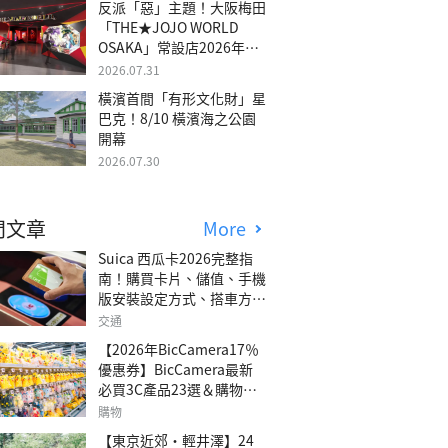
反派「惡」主題！大阪梅田
「THE★JOJO WORLD
OSAKA」常設店2026年冬
季開幕
2026.07.31
橫濱首間「有形文化財」星
巴克！8/10 橫濱海之公園
開幕
2026.07.30
門文章
More
Suica 西瓜卡2026完整指
南！購買卡片、儲值、手機
版安裝設定方式、搭車方
法、常見問題解答！
交通
【2026年BicCamera17％
優惠券】BicCamera最新
必買3C產品23選＆購物攻
略
購物
【東京近郊・輕井澤】24