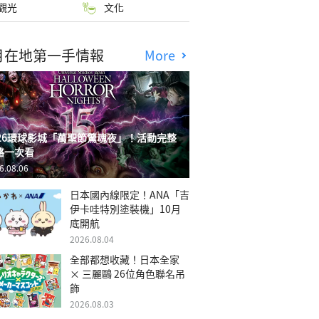
觀光
文化
月在地第一手情報
More
026環球影城「萬聖節驚魂夜」！活動完整
略一次看
6.08.06
日本國內線限定！ANA「吉
伊卡哇特別塗裝機」10月
底開航
2026.08.04
全部都想收藏！日本全家
× 三麗鷗 26位角色聯名吊
飾
2026.08.03