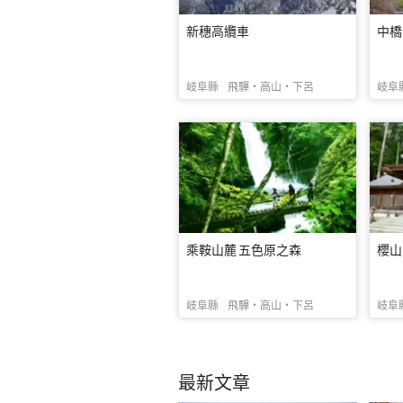
新穗高纜車
中橋（
岐阜縣
飛驒・高山・下呂
岐阜
乘鞍山麓 五色原之森
櫻山
岐阜縣
飛驒・高山・下呂
岐阜
最新文章