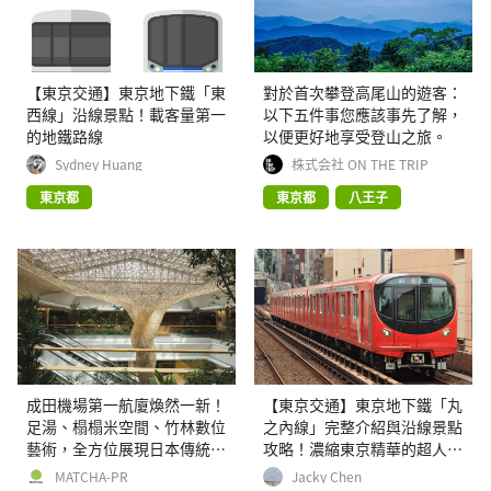
【東京交通】東京地下鐵「東
對於首次攀登高尾山的遊客：
西線」沿線景點！載客量第一
以下五件事您應該事先了解，
的地鐵路線
以便更好地享受登山之旅。
Sydney Huang
株式会社 ON THE TRIP
東京都
東京都
八王子
成田機場第一航廈煥然一新！
【東京交通】東京地下鐵「丸
足湯、榻榻米空間、竹林數位
之內線」完整介紹與沿線景點
藝術，全方位展現日本傳統文
攻略！濃縮東京精華的超人氣
化和尖端技術的完美融合
路線
MATCHA-PR
Jacky Chen