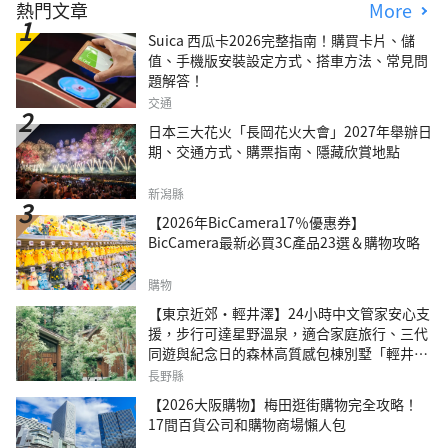
熱門文章
More
Suica 西瓜卡2026完整指南！購買卡片、儲
值、手機版安裝設定方式、搭車方法、常見問
題解答！
交通
日本三大花火「長岡花火大會」2027年舉辦日
期、交通方式、購票指南、隱藏欣賞地點
新潟縣
【2026年BicCamera17％優惠券】
BicCamera最新必買3C產品23選＆購物攻略
購物
【東京近郊・輕井澤】24小時中文管家安心支
援，步行可達星野溫泉，適合家庭旅行、三代
同遊與紀念日的森林高質感包棟別墅「輕井澤
森四季VILLA」
長野縣
【2026大阪購物】梅田逛街購物完全攻略！
17間百貨公司和購物商場懶人包