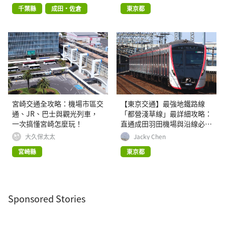
千葉縣
成田・佐倉
東京都
宮崎交通全攻略：機場市區交
【東京交通】最強地鐵路線
通、JR、巴士與觀光列車，
「都營淺草線」最詳細攻略：
一次搞懂宮崎怎麼玩！
直通成田羽田機場與沿線必玩
景點
大久保太太
Jacky Chen
宮崎縣
東京都
Sponsored Stories