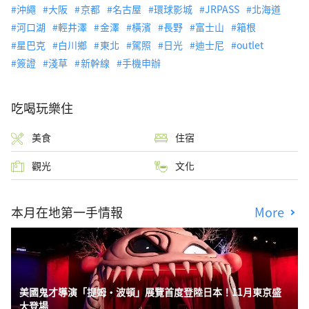
沖繩
大阪
京都
名古屋
環球影城
JRPASS
北海道
河口湖
輕井澤
金澤
橫濱
長野
富士山
箱根
星巴克
白川鄉
東北
駕照
日光
迪士尼
outlet
簽證
淺草
新幹線
手機申辦
吃喝玩樂住
美食
住宿
觀光
文化
本月在地第一手情報
More
美國鬼才導演「提姆・波頓」展覽首度登陸日本！11月東京盛
大登場