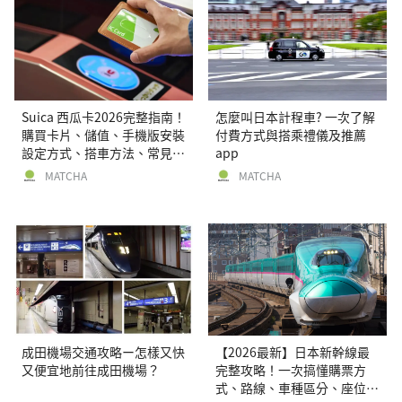
Suica 西瓜卡2026完整指南！
怎麼叫日本計程車? 一次了解
購買卡片、儲值、手機版安裝
付費方式與搭乘禮儀及推薦
設定方式、搭車方法、常見問
app
題解答！
MATCHA
MATCHA
成田機場交通攻略ー怎樣又快
【2026最新】日本新幹線最
又便宜地前往成田機場？
完整攻略！一次搞懂購票方
式、路線、車種區分、座位選