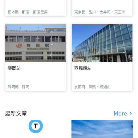
栃木縣
那須・那須鹽原
東京都
品川・大井町・天王洲
靜岡站
西舞鶴站
靜岡縣
靜岡
京都府
舞鶴・福知山
最新文章
More