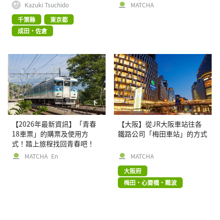
擇、搭乘方式
Kazuki Tsuchido
MATCHA
千葉縣
東京都
成田・佐倉
【2026年最新資訊】「青春
【大阪】從JR大阪車站往各
18車票」的購票及使用方
鐵路公司「梅田車站」的方式
式！踏上旅程找回青春吧！
MATCHA_En
MATCHA
大阪府
梅田・心齋橋・難波