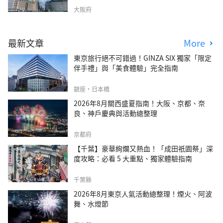
大阪府
最新文章
More
東京旅行絕不可錯過！GINZA SIX 獨家「限定
伴手禮」與「美食體驗」完全指南
銀座・日本橋
2026年8月關西盛夏指南！大阪、京都、奈
良、神戶慶典與活動總整理
京都府
【千葉】豪華絢爛又熱血！「成田祇園祭」深
度攻略：必看 5 大重點、獨家體驗指南
千葉縣
2026年8月東京人氣活動總整理！煙火、阿波
舞、水燈節