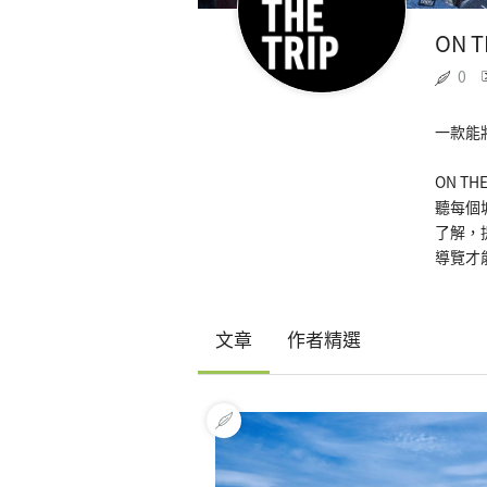
ON 
0
一款能
ON 
聽每個
了解，
導覽才
文章
作者精選