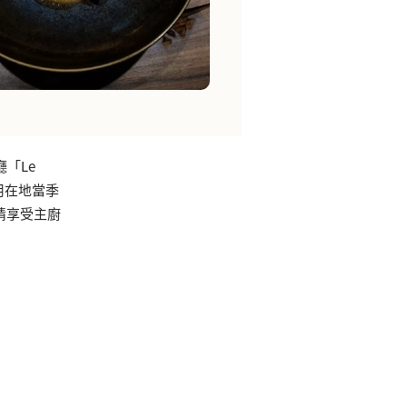
「Le
用在地當季
情享受主廚