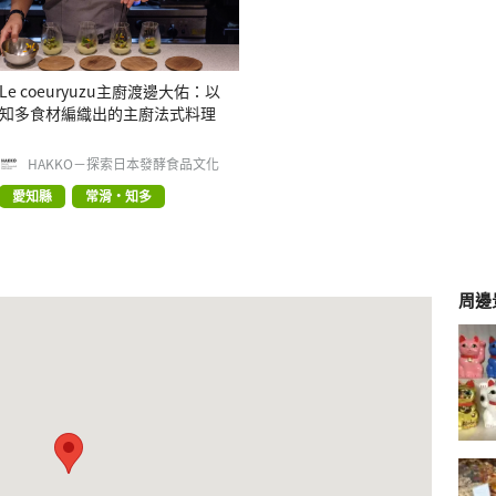
Le coeuryuzu主廚渡邊大佑：以
知多食材編織出的主廚法式料理
HAKKO－探索日本發酵食品文化
愛知縣
常滑・知多
周邊