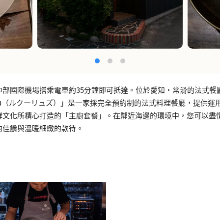
中部國際機場搭乘電車約35分鐘即可抵達。位於愛知・常滑的法式餐廳
yuzu（ルクーリュズ）」是一家採完全預約制的法式料理餐廳，提供運
酵文化所精心打造的「主廚套餐」。在鄰近海邊的環境中，您可以盡
的佳餚與溫暖細緻的款待。