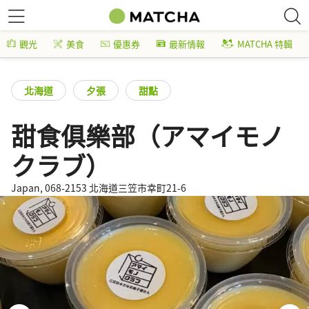
觀光
美食
優惠券
最新情報
MATCHA 特輯
北海道
夕張
甜點
甜食俱樂部（アマイモノ
クラブ）
Japan, 068-2153 北海道三笠市幸町21-6