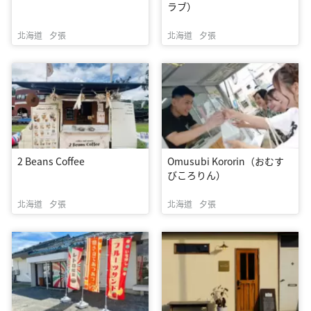
ラブ）
北海道
夕張
北海道
夕張
2 Beans Coffee
Omusubi Kororin（おむす
びころりん）
北海道
夕張
北海道
夕張