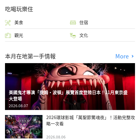
吃喝玩樂住
美食
住宿
觀光
文化
本月在地第一手情報
More
美國鬼才導演「提姆・波頓」展覽首度登陸日本！11月東京盛
大登場
2026.08.07
2026環球影城「萬聖節驚魂夜」！活動完整攻
略一次看
2026.08.06