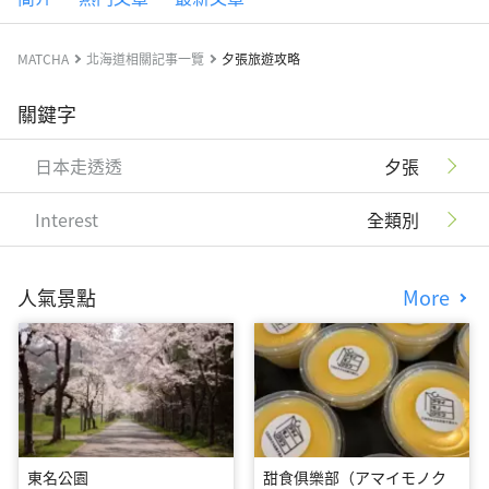
MATCHA
北海道相關記事一覽
夕張旅遊攻略
關鍵字
日本走透透
夕張
Interest
全類別
人氣景點
More
東名公園
甜食俱樂部（アマイモノク