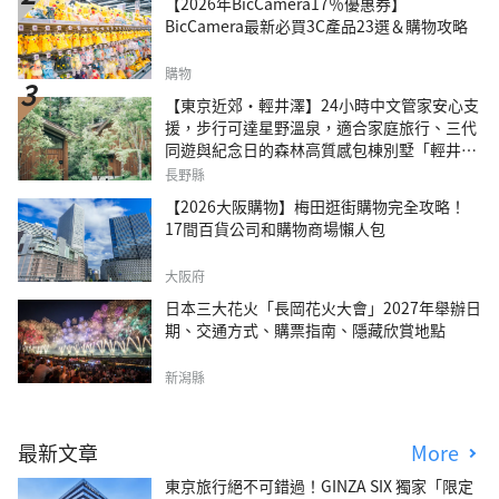
【2026年BicCamera17％優惠券】
BicCamera最新必買3C產品23選＆購物攻略
購物
【東京近郊・輕井澤】24小時中文管家安心支
援，步行可達星野溫泉，適合家庭旅行、三代
同遊與紀念日的森林高質感包棟別墅「輕井澤
森四季VILLA」
長野縣
【2026大阪購物】梅田逛街購物完全攻略！
17間百貨公司和購物商場懶人包
大阪府
日本三大花火「長岡花火大會」2027年舉辦日
期、交通方式、購票指南、隱藏欣賞地點
新潟縣
最新文章
More
東京旅行絕不可錯過！GINZA SIX 獨家「限定