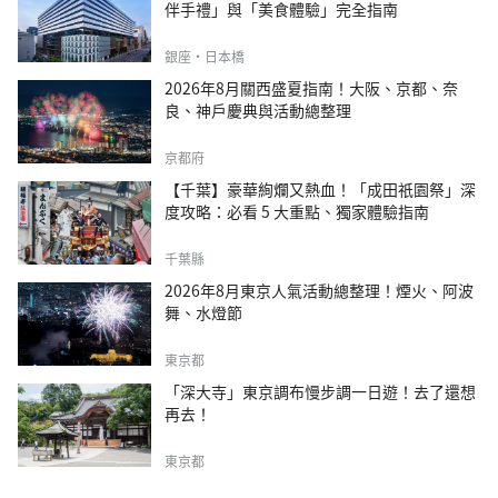
伴手禮」與「美食體驗」完全指南
銀座・日本橋
2026年8月關西盛夏指南！大阪、京都、奈
良、神戶慶典與活動總整理
京都府
【千葉】豪華絢爛又熱血！「成田祇園祭」深
度攻略：必看 5 大重點、獨家體驗指南
千葉縣
2026年8月東京人氣活動總整理！煙火、阿波
舞、水燈節
東京都
「深大寺」東京調布慢步調一日遊！去了還想
再去！
東京都