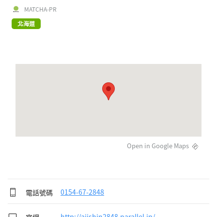
MATCHA-PR
北海道
Open in Google Maps
電話號碼
0154-67-2848
官網
http://ajishin2848.parallel.jp/