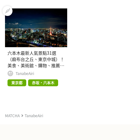
六本木最新人氣景點31選
（麻布台之丘、東京中城）！
美食、美術館、購物、推薦住
宿介紹
TanabeAiri
東京都
赤坂・六本木
MATCHA
TanabeAiri