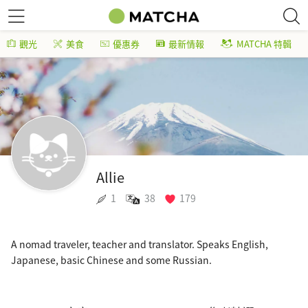
觀光
美食
優惠券
最新情報
MATCHA 特輯
Allie
1
38
179
A nomad traveler, teacher and translator. Speaks English,
Japanese, basic Chinese and some Russian.