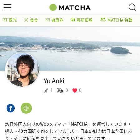
觀光
美食
優惠券
最新情報
MATCHA 特輯
Yu Aoki
1
0
0
訪日外国人向けのWebメディア「MATCHA」を運営しています。
過去、40カ国近く旅をしていました。日本の魅力は日本全国にあ
り、そこに価値を見出していきたいと思っています。