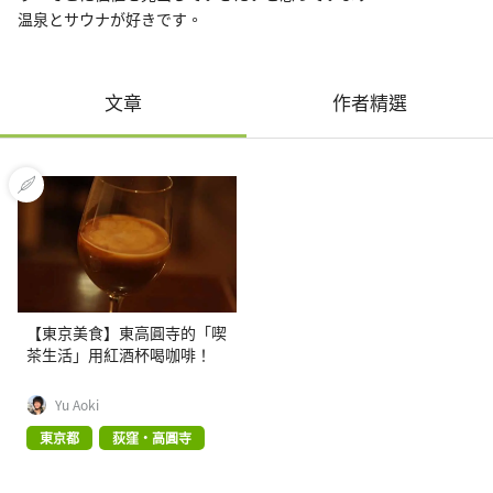
温泉とサウナが好きです。
文章
作者精選
【東京美食】東高圓寺的「喫
茶生活」用紅酒杯喝咖啡！
Yu Aoki
東京都
荻窪・高圓寺