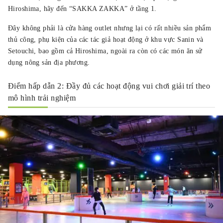
Hiroshima, hãy đến “SAKKA ZAKKA” ở tầng 1.
Đây không phải là cửa hàng outlet nhưng lại có rất nhiều sản phẩm
thủ công, phụ kiện của các tác giả hoạt động ở khu vực Sanin và
Setouchi, bao gồm cả Hiroshima, ngoài ra còn có các món ăn sử
dụng nông sản địa phương.
Điểm hấp dẫn 2: Đầy đủ các hoạt động vui chơi giải trí theo
mô hình trải nghiệm