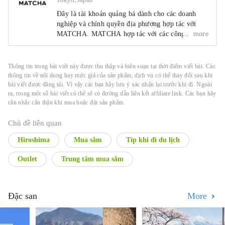
Đây là tài khoản quảng bá dành cho các doanh
nghiệp và chính quyền địa phương hợp tác với
MATCHA. MATCHA hợp tác với các công ty và
more
chính quyền địa phương hiểu sâu sắc về nét đẹp
của từng vùng, để mang đến cho độc giả những
góc nhìn mới mẻ về vẻ đẹp chưa được khám phá
Thông tin trong bài viết này được thu thập và biên soạn tại thời điểm viết bài. Các
của Nhật Bản! Các bài viết được tạo dựa trên
thông tin về nội dung hay mức giá của sản phẩm, dịch vụ có thể thay đổi sau khi
thông tin thu thập từ chính quyền địa phương và
bài viết được đăng tải. Vì vậy các bạn hãy lưu ý xác nhận lại trước khi đi. Ngoài
ra, trong một số bài viết có thể sẽ có đường dẫn liên kết affiliate link. Các bạn hãy
các doanh nghiệp liên quan.
cân nhắc cẩn thận khi mua hoặc đặt sản phẩm.
Chủ đề liên quan
Hiroshima
Mua sắm
Típ khi đi du lịch
Outlet
Trung tâm mua sắm
Đặc san
More