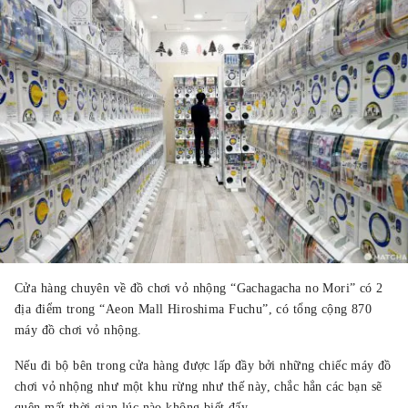
Cửa hàng chuyên về đồ chơi vỏ nhộng “Gachagacha no Mori” có 2
địa điểm trong “Aeon Mall Hiroshima Fuchu”, có tổng cộng 870
máy đồ chơi vỏ nhộng.
Nếu đi bộ bên trong cửa hàng được lấp đầy bởi những chiếc máy đồ
chơi vỏ nhộng như một khu rừng như thế này, chắc hẳn các bạn sẽ
quên mất thời gian lúc nào không biết đấy.