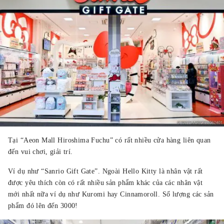
Tại “Aeon Mall Hiroshima Fuchu” có rất nhiều cửa hàng liên quan
đến vui chơi, giải trí.
Ví dụ như “Sanrio Gift Gate”. Ngoài Hello Kitty là nhân vật rất
được yêu thích còn có rất nhiều sản phẩm khác của các nhân vật
mới nhất nữa ví dụ như Kuromi hay Cinnamoroll. Số lượng các sản
phẩm đó lên đến 3000!