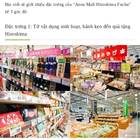
Bài viết sẽ giới thiệu đặc trưng của “Aeon Mall Hiroshima Fuchu”
từ 3 góc độ.
Đặc trưng 1: Từ vật dụng sinh hoạt, bánh kẹo đến quà tặng
Hiroshima