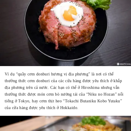
Ví dụ “quầy cơm donburi hương vị địa phương” là nơi có thể
thưởng thức cơm donburi của các cửa hàng được yêu thích ở khắp
địa phương trên cả nước. Các bạn có thể ở Hiroshima nhưng vẫn
thưởng thức được món cơm bò nướng tái của “Niku no Hozan” nổi
tiếng ở Tokyo, hay cơm thịt heo “Tokachi Butaniku Kobo Yutaku”
của cửa hàng được yêu thích ở Hokkaido.