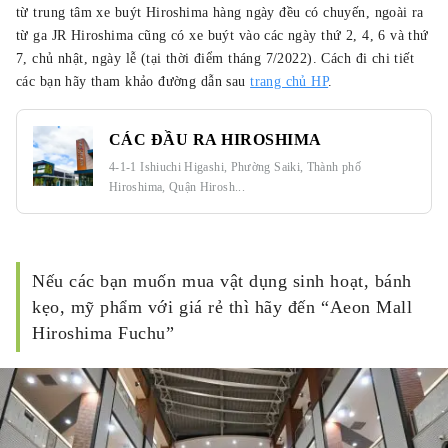
từ trung tâm xe buýt Hiroshima hàng ngày đều có chuyến, ngoài ra
từ ga JR Hiroshima cũng có xe buýt vào các ngày thứ 2, 4, 6 và thứ
7, chủ nhật, ngày lễ (tại thời điểm tháng 7/2022). Cách đi chi tiết
các bạn hãy tham khảo đường dẫn sau
trang chủ HP
.
CÁC ĐẦU RA HIROSHIMA
4-1-1 Ishiuchi Higashi, Phường Saiki, Thành phố
Hiroshima, Quận Hirosh...
Nếu các bạn muốn mua vật dụng sinh hoạt, bánh
kẹo, mỹ phẩm với giá rẻ thì hãy đến “Aeon Mall
Hiroshima Fuchu”