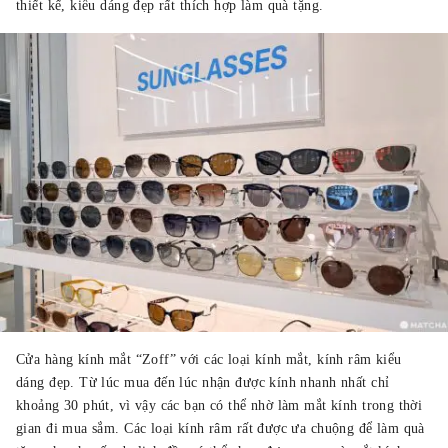
thiết kế, kiểu dáng đẹp rất thích hợp làm quà tặng.
Cửa hàng kính mắt “Zoff” với các loại kính mắt, kính râm kiểu
dáng đẹp. Từ lúc mua đến lúc nhận được kính nhanh nhất chỉ
khoảng 30 phút, vì vậy các bạn có thể nhờ làm mắt kính trong thời
gian đi mua sắm. Các loại kính râm rất được ưa chuộng để làm quà