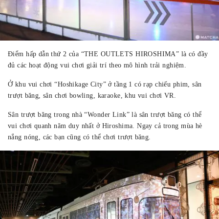
Điểm hấp dẫn thứ 2 của “THE OUTLETS HIROSHIMA” là có đầy
đủ các hoạt động vui chơi giải trí theo mô hình trải nghiệm.
Ở khu vui chơi “Hoshikage City” ở tầng 1 có rạp chiếu phim, sân
trượt băng, sân chơi bowling, karaoke, khu vui chơi VR.
Sân trượt băng trong nhà “Wonder Link” là sân trượt băng có thể
vui chơi quanh năm duy nhất ở Hiroshima. Ngay cả trong mùa hè
nắng nóng, các bạn cũng có thể chơi trượt băng.