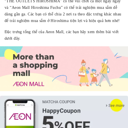
“THE OUTLETS HIROSHIMA” có thể vui chơi cả một ngày ngày
và “Aeon Mall Hiroshima Fuchu” có thể trải nghiệm mua sắm dễ
dàng gần ga. Các bạn có thể chia 2 nơi ra theo đặc trưng khác nhau
để trải nghiệm mua sắm ở Hiroshima tiện lợi và hiệu quả hơn nhé!
Đặc trưng tổng thể của Aeon Mall, các bạn hãy xem thêm bài viết
dưới đây.