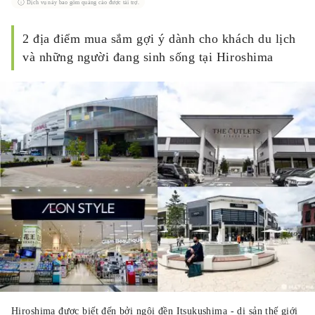
Dịch vụ này bao gồm quảng cáo được tài trợ.
của từng vùng, để mang đến cho độc giả những
góc nhìn mới mẻ về vẻ đẹp chưa được khám phá
của Nhật Bản! Các bài viết được tạo dựa trên
2 địa điểm mua sắm gợi ý dành cho khách du lịch
thông tin thu thập từ chính quyền địa phương và
và những người đang sinh sống tại Hiroshima
các doanh nghiệp liên quan.
Hiroshima được biết đến bởi ngôi đền Itsukushima - di sản thế giới