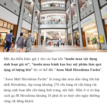
Một địa điểm khác gợi ý cho các bạn khi
“muốn mua vật dụng
sinh hoạt giá rẻ”, “muốn mua bánh kẹo hay mỹ phẩm làm quà
tặng số lượng lớn”
thì có thể đến “
Aeon Mall Hiroshima Fuchu
”.
“Aeon Mall Hiroshima Fuchu” là trung tâm mua sắm rộng lớn bậc
nhất Hiroshima, tập trung khoảng 270 cửa hàng từ cửa hàng vật
dụng sinh hoạt đến cửa hàng thời trang, nội thất. Nằm ở vị trí đẹp
cách ga JR Hiroshima khoảng 10 phút đi xe buýt nên ngày thường
cũng rất đông khách.