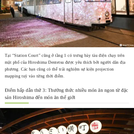
Tại “Station Court” cũng ở tầng 1 có trưng bày tàu điện chạy trên
mặt phố của Hiroshima Dentetsu được yêu thích bởi người dân địa
phương. Các bạn cũng có thể trải nghiệm sự kiện projection
mapping tuỳ vào từng thời điểm.
Điểm hấp dẫn thứ 3: Thưởng thức nhiều món ăn ngon từ đặc
sản Hiroshima đến món ăn thế giới