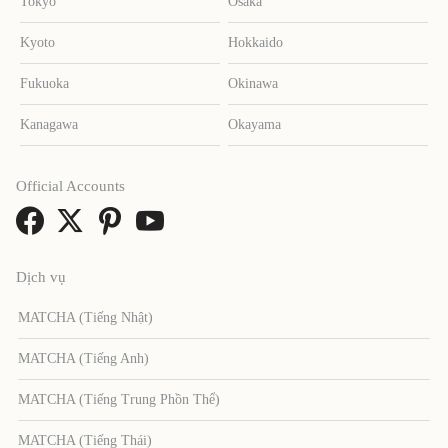
Tokyo
Osaka
Kyoto
Hokkaido
Fukuoka
Okinawa
Kanagawa
Okayama
Official Accounts
Dịch vụ
MATCHA (Tiếng Nhật)
MATCHA (Tiếng Anh)
MATCHA (Tiếng Trung Phồn Thể)
MATCHA (Tiếng Thái)