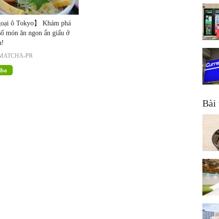
ại ô Tokyo】 Khám phá
số món ăn ngon ẩn giấu ở
a!
MATCHA-PR
iba
Bài 