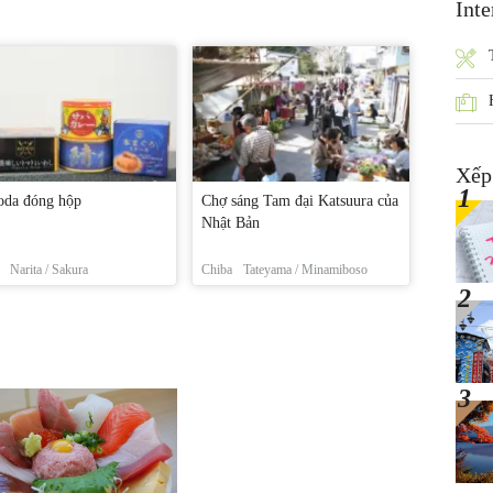
Inte
Xếp
oda đóng hộp
Chợ sáng Tam đại Katsuura của
Nhật Bản
Narita / Sakura
Chiba
Tateyama / Minamiboso