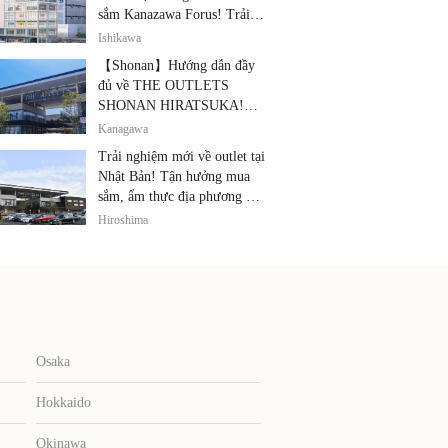
sắm Kanazawa Forus! Trải
nghiệm cùng lúc các thương
Ishikawa
hiệu nổi tiếng, quà lưu niệm
【Shonan】Hướng dẫn đầy
và ẩm thực địa phương
đủ về THE OUTLETS
SHONAN HIRATSUKA!
Thỏa sức tận hưởng mua
Kanagawa
sắm, thiết bị điện tử giảm giá
Trải nghiệm mới về outlet tại
và ẩm thực địa phương tại
Nhật Bản! Tận hưởng mua
cùng một địa điểm!
sắm, ẩm thực địa phương và
giải trí tại THE OUTLETS!
Hiroshima
Osaka
Hokkaido
Okinawa