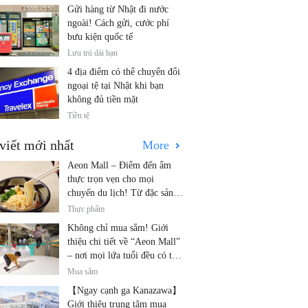
Gửi hàng từ Nhật đi nước
ngoài! Cách gửi, cước phí
bưu kiện quốc tế
Lưu trú dài hạn
4 địa điểm có thể chuyển đổi
ngoại tệ tại Nhật khi bạn
không đủ tiền mặt
Tiền tệ
viết mới nhất
More
Aeon Mall – Điểm đến ẩm
thực trọn vẹn cho mọi
chuyến du lịch! Từ đặc sản
địa phương đến nhà hàng nổi
Thực phẩm
tiếng
Không chỉ mua sắm! Giới
thiệu chi tiết về “Aeon Mall”
– nơi mọi lứa tuổi đều có thể
vui chơi! Các hoạt động mới
Mua sắm
nhất và các điểm đến dành
【Ngay cạnh ga Kanazawa】
cho gia đình.
Giới thiệu trung tâm mua