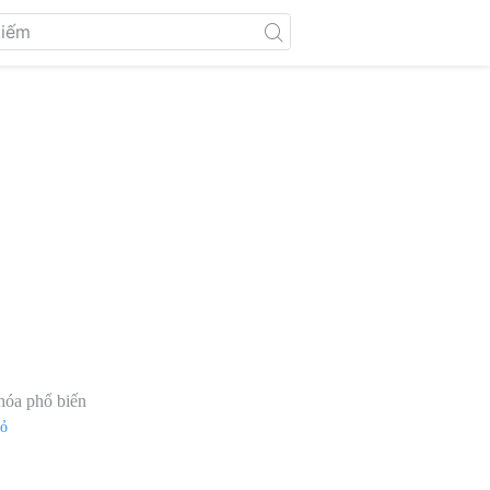
hóa phổ biến
đỏ