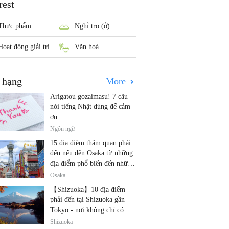
rest
Thực phẩm
Nghỉ trọ (ở)
Hoạt động giải trí
Văn hoá
 hạng
More
Arigatou gozaimasu! 7 câu
nói tiếng Nhật dùng để cảm
ơn
Ngôn ngữ
15 địa điểm thăm quan phải
đến nếu đến Osaka từ những
địa điểm phổ biến đến những
địa điểm ít được biết đến
Osaka
【Shizuoka】10 địa điểm
phải đến tại Shizuoka gần
Tokyo - nơi không chỉ có núi
Phú Sĩ và trà!
Shizuoka