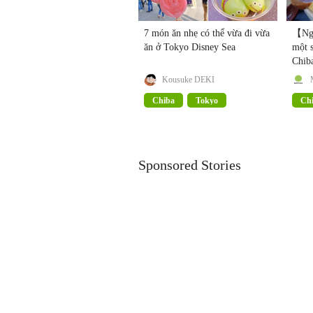
7 món ăn nhẹ có thể vừa đi vừa
【Ngo
ăn ở Tokyo Disney Sea
một 
Chib
Kousuke DEKI
Chiba
Tokyo
Ch
Sponsored Stories