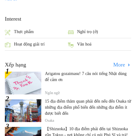
Interest
Thực phẩm
Nghỉ trọ (ở)
Hoạt động giải trí
Văn hoá
Xếp hạng
More
Arigatou gozaimasu! 7 câu nói tiếng Nhật dùng
để cảm ơn
Ngôn ngữ
15 địa điểm thăm quan phải đến nếu đến Osaka từ
những địa điểm phổ biến đến những địa điểm ít
được biết đến
Osaka
【Shizuoka】10 địa điểm phải đến tại Shizuoka
gần Tokyo - nơi không chỉ có núi Phú Sĩ và trà!