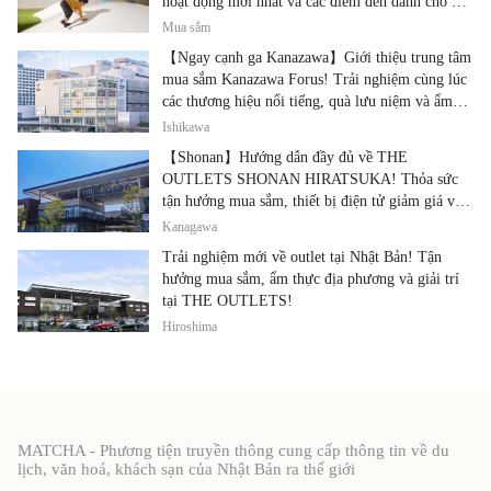
hoạt động mới nhất và các điểm đến dành cho gia
đình.
Mua sắm
【Ngay cạnh ga Kanazawa】Giới thiệu trung tâm
mua sắm Kanazawa Forus! Trải nghiệm cùng lúc
các thương hiệu nổi tiếng, quà lưu niệm và ẩm
thực địa phương
Ishikawa
【Shonan】Hướng dẫn đầy đủ về THE
OUTLETS SHONAN HIRATSUKA! Thỏa sức
tận hưởng mua sắm, thiết bị điện tử giảm giá và
ẩm thực địa phương tại cùng một địa điểm!
Kanagawa
Trải nghiệm mới về outlet tại Nhật Bản! Tận
hưởng mua sắm, ẩm thực địa phương và giải trí
tại THE OUTLETS!
Hiroshima
MATCHA - Phương tiện truyền thông cung cấp thông tin về du
lịch, văn hoá, khách sạn của Nhật Bản ra thế giới