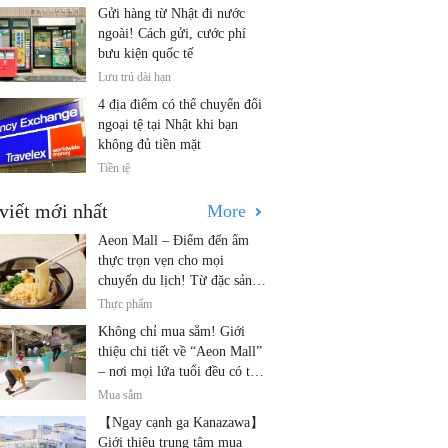
Gửi hàng từ Nhật đi nước
ngoài! Cách gửi, cước phí
bưu kiện quốc tế
Lưu trú dài hạn
4 địa điểm có thể chuyển đổi
ngoại tệ tại Nhật khi bạn
không đủ tiền mặt
Tiền tệ
viết mới nhất
More
Aeon Mall – Điểm đến ẩm
thực trọn vẹn cho mọi
chuyến du lịch! Từ đặc sản
địa phương đến nhà hàng nổi
Thực phẩm
tiếng
Không chỉ mua sắm! Giới
thiệu chi tiết về “Aeon Mall”
– nơi mọi lứa tuổi đều có thể
vui chơi! Các hoạt động mới
Mua sắm
nhất và các điểm đến dành
【Ngay cạnh ga Kanazawa】
cho gia đình.
Giới thiệu trung tâm mua