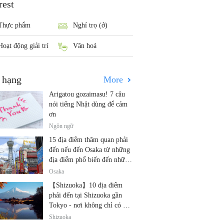
rest
Thực phẩm
Nghỉ trọ (ở)
Hoạt động giải trí
Văn hoá
 hạng
More
Arigatou gozaimasu! 7 câu
nói tiếng Nhật dùng để cảm
ơn
Ngôn ngữ
15 địa điểm thăm quan phải
đến nếu đến Osaka từ những
địa điểm phổ biến đến những
địa điểm ít được biết đến
Osaka
【Shizuoka】10 địa điểm
phải đến tại Shizuoka gần
Tokyo - nơi không chỉ có núi
Phú Sĩ và trà!
Shizuoka