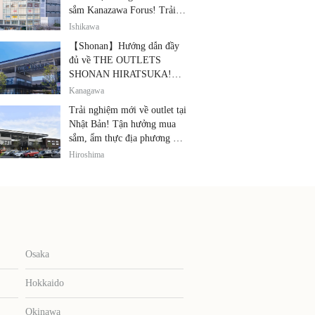
sắm Kanazawa Forus! Trải
nghiệm cùng lúc các thương
Ishikawa
hiệu nổi tiếng, quà lưu niệm
【Shonan】Hướng dẫn đầy
và ẩm thực địa phương
đủ về THE OUTLETS
SHONAN HIRATSUKA!
Thỏa sức tận hưởng mua
Kanagawa
sắm, thiết bị điện tử giảm giá
Trải nghiệm mới về outlet tại
và ẩm thực địa phương tại
Nhật Bản! Tận hưởng mua
cùng một địa điểm!
sắm, ẩm thực địa phương và
giải trí tại THE OUTLETS!
Hiroshima
Osaka
Hokkaido
Okinawa