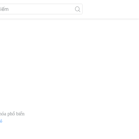
hóa phổ biến
đỏ