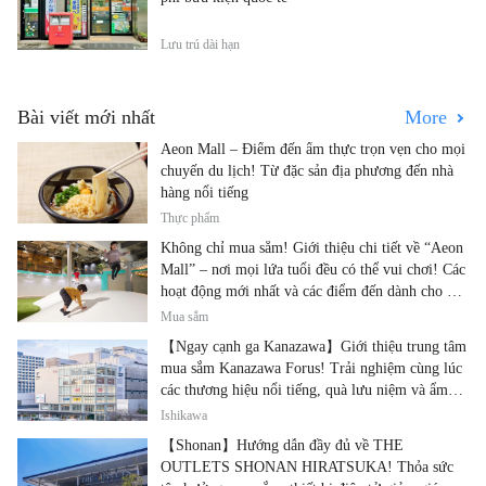
Lưu trú dài hạn
Bài viết mới nhất
More
Aeon Mall – Điểm đến ẩm thực trọn vẹn cho mọi
chuyến du lịch! Từ đặc sản địa phương đến nhà
hàng nổi tiếng
Thực phẩm
Không chỉ mua sắm! Giới thiệu chi tiết về “Aeon
Mall” – nơi mọi lứa tuổi đều có thể vui chơi! Các
hoạt động mới nhất và các điểm đến dành cho gia
đình.
Mua sắm
【Ngay cạnh ga Kanazawa】Giới thiệu trung tâm
mua sắm Kanazawa Forus! Trải nghiệm cùng lúc
các thương hiệu nổi tiếng, quà lưu niệm và ẩm
thực địa phương
Ishikawa
【Shonan】Hướng dẫn đầy đủ về THE
OUTLETS SHONAN HIRATSUKA! Thỏa sức