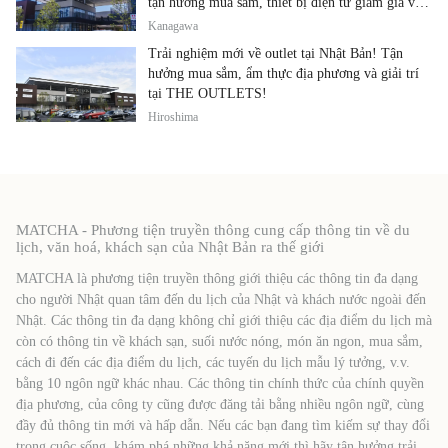
tận hưởng mua sắm, thiết bị điện tử giảm giá và
ẩm thực địa phương tại cùng một địa điểm!
Kanagawa
Trải nghiệm mới về outlet tại Nhật Bản! Tận
hưởng mua sắm, ẩm thực địa phương và giải trí
tại THE OUTLETS!
Hiroshima
MATCHA - Phương tiện truyền thông cung cấp thông tin về du
lịch, văn hoá, khách sạn của Nhật Bản ra thế giới
MATCHA là phương tiện truyền thông giới thiệu các thông tin đa dạng
cho người Nhật quan tâm đến du lịch của Nhật và khách nước ngoài đến
Nhật. Các thông tin đa dạng không chỉ giới thiệu các địa điểm du lịch mà
còn có thông tin về khách sạn, suối nước nóng, món ăn ngon, mua sắm,
cách đi đến các địa điểm du lịch, các tuyến du lịch mẫu lý tưởng, v.v.
bằng 10 ngôn ngữ khác nhau. Các thông tin chính thức của chính quyền
địa phương, của công ty cũng được đăng tải bằng nhiều ngôn ngữ, cùng
đầy đủ thông tin mới và hấp dẫn. Nếu các bạn đang tìm kiếm sự thay đổi
trong cuộc sống, khám phá những khả năng mới thì hãy tận hưởng trải