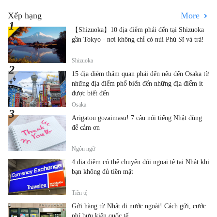
Xếp hạng
More
【Shizuoka】10 địa điểm phải đến tại Shizuoka
gần Tokyo - nơi không chỉ có núi Phú Sĩ và trà!
Shizuoka
15 địa điểm thăm quan phải đến nếu đến Osaka từ
những địa điểm phổ biến đến những địa điểm ít
được biết đến
Osaka
Arigatou gozaimasu! 7 câu nói tiếng Nhật dùng
để cảm ơn
Ngôn ngữ
4 địa điểm có thể chuyển đổi ngoại tệ tại Nhật khi
bạn không đủ tiền mặt
Tiền tệ
Gửi hàng từ Nhật đi nước ngoài! Cách gửi, cước
phí bưu kiện quốc tế