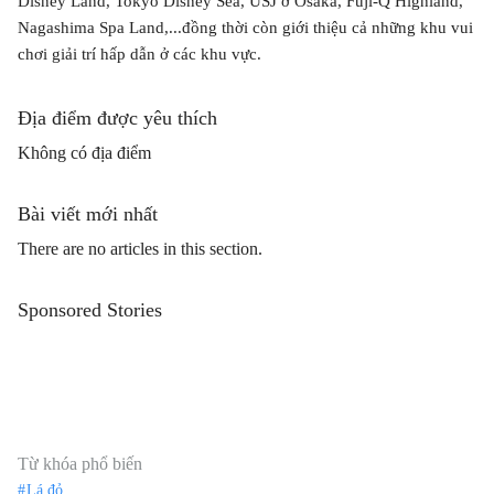
Disney Land, Tokyo Disney Sea, USJ ở Osaka, Fuji-Q Highland,
Nagashima Spa Land,...đồng thời còn giới thiệu cả những khu vui
chơi giải trí hấp dẫn ở các khu vực.
Địa điểm được yêu thích
Không có địa điểm
Bài viết mới nhất
There are no articles in this section.
Sponsored Stories
Từ khóa phổ biến
Lá đỏ