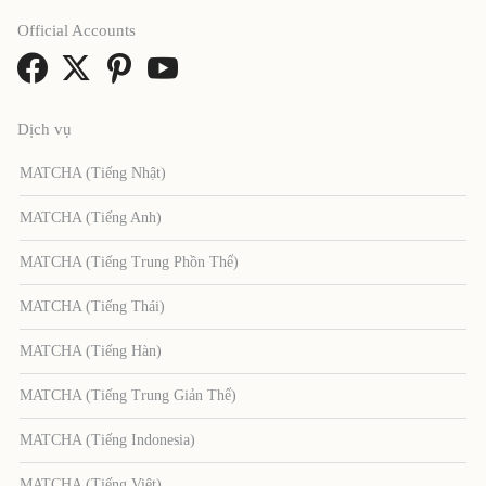
Official Accounts
Dịch vụ
MATCHA (Tiếng Nhật)
MATCHA (Tiếng Anh)
MATCHA (Tiếng Trung Phồn Thể)
MATCHA (Tiếng Thái)
MATCHA (Tiếng Hàn)
MATCHA (Tiếng Trung Giản Thể)
MATCHA (Tiếng Indonesia)
MATCHA (Tiếng Việt)