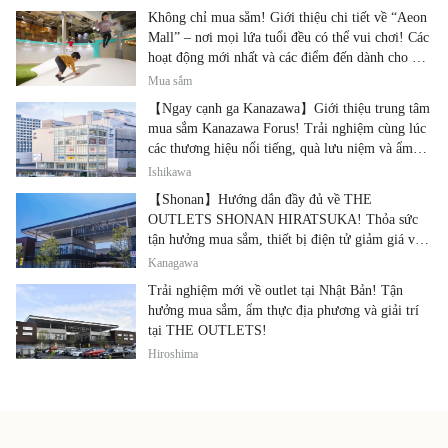
Không chỉ mua sắm! Giới thiệu chi tiết về “Aeon
Mall” – nơi mọi lứa tuổi đều có thể vui chơi! Các
hoạt động mới nhất và các điểm đến dành cho gia
đình.
Mua sắm
【Ngay cạnh ga Kanazawa】Giới thiệu trung tâm
mua sắm Kanazawa Forus! Trải nghiệm cùng lúc
các thương hiệu nổi tiếng, quà lưu niệm và ẩm
thực địa phương
Ishikawa
【Shonan】Hướng dẫn đầy đủ về THE
OUTLETS SHONAN HIRATSUKA! Thỏa sức
tận hưởng mua sắm, thiết bị điện tử giảm giá và
ẩm thực địa phương tại cùng một địa điểm!
Kanagawa
Trải nghiệm mới về outlet tại Nhật Bản! Tận
hưởng mua sắm, ẩm thực địa phương và giải trí
tại THE OUTLETS!
Hiroshima