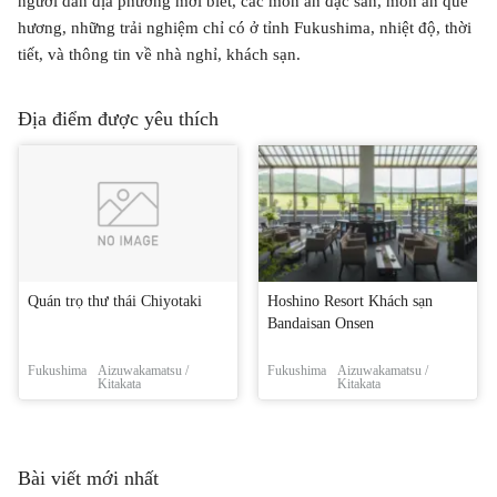
người dân địa phương mới biết, các món ăn đặc sản, món ăn quê
hương, những trải nghiệm chỉ có ở tỉnh Fukushima, nhiệt độ, thời
tiết, và thông tin về nhà nghỉ, khách sạn.
Địa điểm được yêu thích
Quán trọ thư thái Chiyotaki
Hoshino Resort Khách sạn
Bandaisan Onsen
Fukushima
Aizuwakamatsu /
Fukushima
Aizuwakamatsu /
Kitakata
Kitakata
Bài viết mới nhất