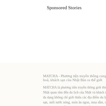
Sponsored Stories
MATCHA - Phương tiện truyền thông cung c
hoá, khách sạn của Nhật Bản ra thế giới
MATCHA là phương tiện truyền thông giới thiệ
Nhật quan tâm đến du lịch của Nhật và khách 
đa dạng không chỉ giới thiệu các địa điểm du l
sạn, suối nước nóng, món ăn ngon, mua sắm, cá