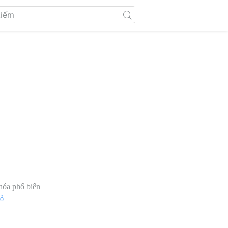
hóa phổ biến
đỏ