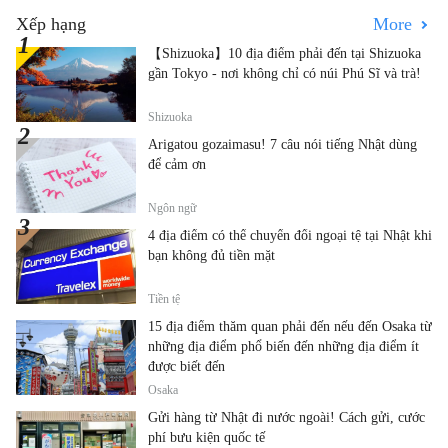
Xếp hạng
More
【Shizuoka】10 địa điểm phải đến tại Shizuoka
gần Tokyo - nơi không chỉ có núi Phú Sĩ và trà!
Shizuoka
Arigatou gozaimasu! 7 câu nói tiếng Nhật dùng
để cảm ơn
Ngôn ngữ
4 địa điểm có thể chuyển đổi ngoại tệ tại Nhật khi
bạn không đủ tiền mặt
Tiền tệ
15 địa điểm thăm quan phải đến nếu đến Osaka từ
những địa điểm phổ biến đến những địa điểm ít
được biết đến
Osaka
Gửi hàng từ Nhật đi nước ngoài! Cách gửi, cước
phí bưu kiện quốc tế