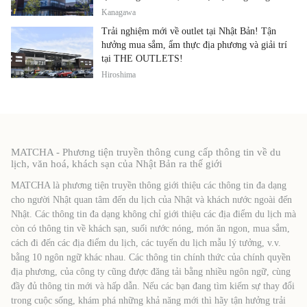
ẩm thực địa phương tại cùng một địa điểm!
Kanagawa
Trải nghiệm mới về outlet tại Nhật Bản! Tận
hưởng mua sắm, ẩm thực địa phương và giải trí
tại THE OUTLETS!
Hiroshima
MATCHA - Phương tiện truyền thông cung cấp thông tin về du
lịch, văn hoá, khách sạn của Nhật Bản ra thế giới
MATCHA là phương tiện truyền thông giới thiệu các thông tin đa dạng
cho người Nhật quan tâm đến du lịch của Nhật và khách nước ngoài đến
Nhật. Các thông tin đa dạng không chỉ giới thiệu các địa điểm du lịch mà
còn có thông tin về khách sạn, suối nước nóng, món ăn ngon, mua sắm,
cách đi đến các địa điểm du lịch, các tuyến du lịch mẫu lý tưởng, v.v.
bằng 10 ngôn ngữ khác nhau. Các thông tin chính thức của chính quyền
địa phương, của công ty cũng được đăng tải bằng nhiều ngôn ngữ, cùng
đầy đủ thông tin mới và hấp dẫn. Nếu các bạn đang tìm kiếm sự thay đổi
trong cuộc sống, khám phá những khả năng mới thì hãy tận hưởng trải