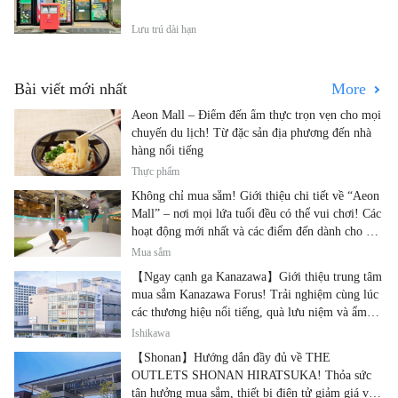
Lưu trú dài hạn
Bài viết mới nhất
More
Aeon Mall – Điểm đến ẩm thực trọn vẹn cho mọi
chuyến du lịch! Từ đặc sản địa phương đến nhà
hàng nổi tiếng
Thực phẩm
Không chỉ mua sắm! Giới thiệu chi tiết về “Aeon
Mall” – nơi mọi lứa tuổi đều có thể vui chơi! Các
hoạt động mới nhất và các điểm đến dành cho gia
đình.
Mua sắm
【Ngay cạnh ga Kanazawa】Giới thiệu trung tâm
mua sắm Kanazawa Forus! Trải nghiệm cùng lúc
các thương hiệu nổi tiếng, quà lưu niệm và ẩm
thực địa phương
Ishikawa
【Shonan】Hướng dẫn đầy đủ về THE
OUTLETS SHONAN HIRATSUKA! Thỏa sức
tận hưởng mua sắm, thiết bị điện tử giảm giá và