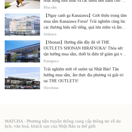
hoạt động mới nhất và các điểm đến dành cho gia
đình.
Mua sắm
【Ngay cạnh ga Kanazawa】Giới thiệu trung tâm
mua sắm Kanazawa Forus! Trải nghiệm cùng lúc
các thương hiệu nổi tiếng, quà lưu niệm và ẩm
thực địa phương
Ishikawa
【Shonan】Hướng dẫn đầy đủ về THE
OUTLETS SHONAN HIRATSUKA! Thỏa sức
tận hưởng mua sắm, thiết bị điện tử giảm giá và
ẩm thực địa phương tại cùng một địa điểm!
Kanagawa
Trải nghiệm mới về outlet tại Nhật Bản! Tận
hưởng mua sắm, ẩm thực địa phương và giải trí
tại THE OUTLETS!
Hiroshima
MATCHA - Phương tiện truyền thông cung cấp thông tin về du
lịch, văn hoá, khách sạn của Nhật Bản ra thế giới