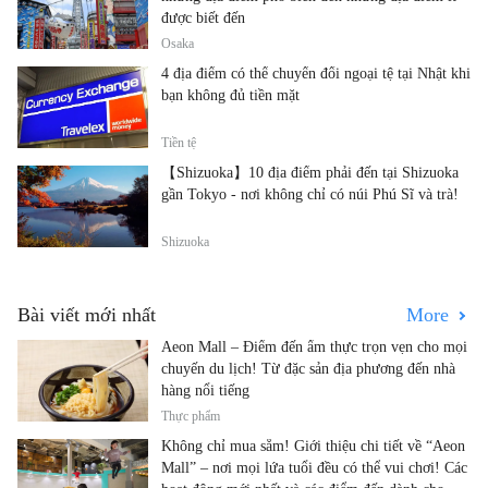
được biết đến
Osaka
4 địa điểm có thể chuyển đổi ngoại tệ tại Nhật khi
bạn không đủ tiền mặt
Tiền tệ
【Shizuoka】10 địa điểm phải đến tại Shizuoka
gần Tokyo - nơi không chỉ có núi Phú Sĩ và trà!
Shizuoka
Bài viết mới nhất
More
Aeon Mall – Điểm đến ẩm thực trọn vẹn cho mọi
chuyến du lịch! Từ đặc sản địa phương đến nhà
hàng nổi tiếng
Thực phẩm
Không chỉ mua sắm! Giới thiệu chi tiết về “Aeon
Mall” – nơi mọi lứa tuổi đều có thể vui chơi! Các