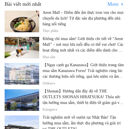
Bài viết mới nhất
More
Aeon Mall – Điểm đến ẩm thực trọn vẹn cho mọi
chuyến du lịch! Từ đặc sản địa phương đến nhà
hàng nổi tiếng
Thực phẩm
Không chỉ mua sắm! Giới thiệu chi tiết về “Aeon
Mall” – nơi mọi lứa tuổi đều có thể vui chơi! Các
hoạt động mới nhất và các điểm đến dành cho gia
đình.
Mua sắm
【Ngay cạnh ga Kanazawa】Giới thiệu trung tâm
mua sắm Kanazawa Forus! Trải nghiệm cùng lúc
các thương hiệu nổi tiếng, quà lưu niệm và ẩm
thực địa phương
Ishikawa
【Shonan】Hướng dẫn đầy đủ về THE
OUTLETS SHONAN HIRATSUKA! Thỏa sức
tận hưởng mua sắm, thiết bị điện tử giảm giá và
ẩm thực địa phương tại cùng một địa điểm!
Kanagawa
Trải nghiệm mới về outlet tại Nhật Bản! Tận
hưởng mua sắm, ẩm thực địa phương và giải trí
tại THE OUTLETS!