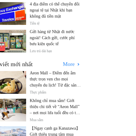
4 địa điểm có thể chuyển đổi
ngoại tệ tại Nhật khi bạn
không đủ tiền mặt
Tiền tệ
Gửi hàng từ Nhật đi nước
ngoài! Cách gửi, cước phí
bưu kiện quốc tế
Lưu trú dài hạn
viết mới nhất
More
Aeon Mall – Điểm đến ẩm
thực trọn vẹn cho mọi
chuyến du lịch! Từ đặc sản
địa phương đến nhà hàng nổi
Thực phẩm
tiếng
Không chỉ mua sắm! Giới
thiệu chi tiết về “Aeon Mall”
– nơi mọi lứa tuổi đều có thể
vui chơi! Các hoạt động mới
Mua sắm
nhất và các điểm đến dành
【Ngay cạnh ga Kanazawa】
cho gia đình.
Giới thiệu trung tâm mua