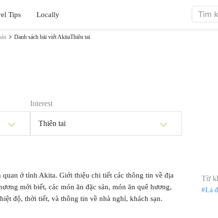
el Tips
Locally
bản
Danh sách bài viết AkitaThiên tai
Interest
Thiên tai
 quan ở tỉnh Akita. Giới thiệu chi tiết các thông tin về địa
Từ k
phương mới biết, các món ăn đặc sản, món ăn quê hương,
Lá 
iệt độ, thời tiết, và thông tin về nhà nghỉ, khách sạn.