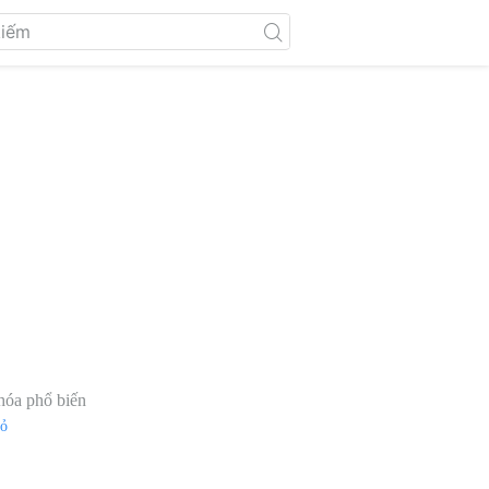
hóa phổ biến
đỏ