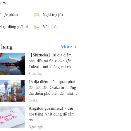
rest
Thực phẩm
Nghỉ trọ (ở)
Hoạt động giải trí
Văn hoá
 hạng
More
【Shizuoka】10 địa điểm
phải đến tại Shizuoka gần
Tokyo - nơi không chỉ có núi
Phú Sĩ và trà!
Shizuoka
15 địa điểm thăm quan phải
đến nếu đến Osaka từ những
địa điểm phổ biến đến những
địa điểm ít được biết đến
Osaka
Arigatou gozaimasu! 7 câu
nói tiếng Nhật dùng để cảm
ơn
Ngôn ngữ