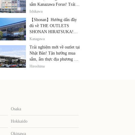
sắm Kanazawa Forus! Trải
nghiệm cùng lúc các thương
Ishikawa
hiệu nổi tiếng, quà lưu niệm
【Shonan】Hướng dẫn đầy
và ẩm thực địa phương
đủ về THE OUTLETS
SHONAN HIRATSUKA!
Thỏa sức tận hưởng mua
Kanagawa
sắm, thiết bị điện tử giảm giá
Trải nghiệm mới về outlet tại
và ẩm thực địa phương tại
Nhật Bản! Tận hưởng mua
cùng một địa điểm!
sắm, ẩm thực địa phương và
giải trí tại THE OUTLETS!
Hiroshima
Osaka
Hokkaido
Okinawa