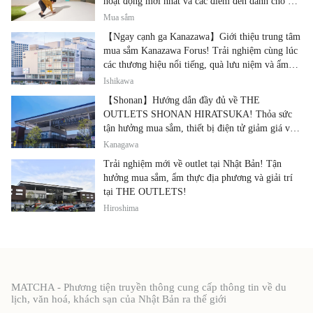
hoạt động mới nhất và các điểm đến dành cho gia
đình.
Mua sắm
【Ngay cạnh ga Kanazawa】Giới thiệu trung tâm
mua sắm Kanazawa Forus! Trải nghiệm cùng lúc
các thương hiệu nổi tiếng, quà lưu niệm và ẩm
thực địa phương
Ishikawa
【Shonan】Hướng dẫn đầy đủ về THE
OUTLETS SHONAN HIRATSUKA! Thỏa sức
tận hưởng mua sắm, thiết bị điện tử giảm giá và
ẩm thực địa phương tại cùng một địa điểm!
Kanagawa
Trải nghiệm mới về outlet tại Nhật Bản! Tận
hưởng mua sắm, ẩm thực địa phương và giải trí
tại THE OUTLETS!
Hiroshima
MATCHA - Phương tiện truyền thông cung cấp thông tin về du
lịch, văn hoá, khách sạn của Nhật Bản ra thế giới