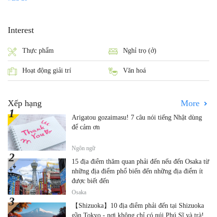
Interest
Thực phẩm
Nghỉ trọ (ở)
Hoạt động giải trí
Văn hoá
Xếp hạng
More
Arigatou gozaimasu! 7 câu nói tiếng Nhật dùng
để cảm ơn
Ngôn ngữ
15 địa điểm thăm quan phải đến nếu đến Osaka từ
những địa điểm phổ biến đến những địa điểm ít
được biết đến
Osaka
【Shizuoka】10 địa điểm phải đến tại Shizuoka
gần Tokyo - nơi không chỉ có núi Phú Sĩ và trà!