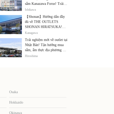
sắm Kanazawa Forus! Trải
nghiệm cùng lúc các thương
Ishikawa
hiệu nổi tiếng, quà lưu niệm
【Shonan】Hướng dẫn đầy
và ẩm thực địa phương
đủ về THE OUTLETS
SHONAN HIRATSUKA!
Thỏa sức tận hưởng mua
Kanagawa
sắm, thiết bị điện tử giảm giá
Trải nghiệm mới về outlet tại
và ẩm thực địa phương tại
Nhật Bản! Tận hưởng mua
cùng một địa điểm!
sắm, ẩm thực địa phương và
giải trí tại THE OUTLETS!
Hiroshima
Osaka
Hokkaido
Okinawa