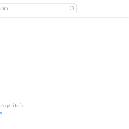
hóa phổ biến
đỏ