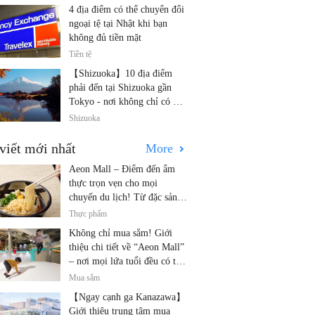
4 địa điểm có thể chuyển đổi
ngoại tệ tại Nhật khi bạn
không đủ tiền mặt
Tiền tệ
【Shizuoka】10 địa điểm
phải đến tại Shizuoka gần
Tokyo - nơi không chỉ có núi
Phú Sĩ và trà!
Shizuoka
viết mới nhất
More
Aeon Mall – Điểm đến ẩm
thực trọn vẹn cho mọi
chuyến du lịch! Từ đặc sản
địa phương đến nhà hàng nổi
Thực phẩm
tiếng
Không chỉ mua sắm! Giới
thiệu chi tiết về “Aeon Mall”
– nơi mọi lứa tuổi đều có thể
vui chơi! Các hoạt động mới
Mua sắm
nhất và các điểm đến dành
【Ngay cạnh ga Kanazawa】
cho gia đình.
Giới thiệu trung tâm mua