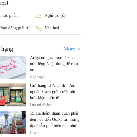
rest
Thực phẩm
Nghỉ trọ (ở)
Hoạt động giải trí
Văn hoá
 hạng
More
Arigatou gozaimasu! 7 câu
nói tiếng Nhật dùng để cảm
ơn
Ngôn ngữ
Gửi hàng từ Nhật đi nước
ngoài! Cách gửi, cước phí
bưu kiện quốc tế
Lưu trú dài hạn
15 địa điểm thăm quan phải
đến nếu đến Osaka từ những
địa điểm phổ biến đến những
địa điểm ít được biết đến
Osaka