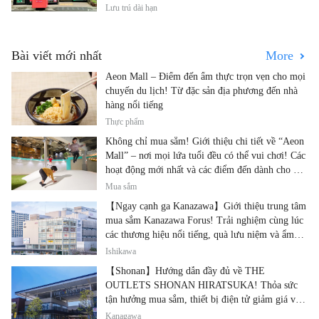
Lưu trú dài hạn
Bài viết mới nhất
More
Aeon Mall – Điểm đến ẩm thực trọn vẹn cho mọi
chuyến du lịch! Từ đặc sản địa phương đến nhà
hàng nổi tiếng
Thực phẩm
Không chỉ mua sắm! Giới thiệu chi tiết về “Aeon
Mall” – nơi mọi lứa tuổi đều có thể vui chơi! Các
hoạt động mới nhất và các điểm đến dành cho gia
đình.
Mua sắm
【Ngay cạnh ga Kanazawa】Giới thiệu trung tâm
mua sắm Kanazawa Forus! Trải nghiệm cùng lúc
các thương hiệu nổi tiếng, quà lưu niệm và ẩm
thực địa phương
Ishikawa
【Shonan】Hướng dẫn đầy đủ về THE
OUTLETS SHONAN HIRATSUKA! Thỏa sức
tận hưởng mua sắm, thiết bị điện tử giảm giá và
ẩm thực địa phương tại cùng một địa điểm!
Kanagawa