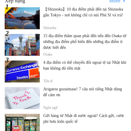
Xếp hạng
More
【Shizuoka】10 địa điểm phải đến tại Shizuoka
gần Tokyo - nơi không chỉ có núi Phú Sĩ và trà!
Shizuoka
15 địa điểm thăm quan phải đến nếu đến Osaka từ
những địa điểm phổ biến đến những địa điểm ít
được biết đến
Osaka
4 địa điểm có thể chuyển đổi ngoại tệ tại Nhật khi
bạn không đủ tiền mặt
Tiền tệ
Arigatou gozaimasu! 7 câu nói tiếng Nhật dùng
để cảm ơn
Ngôn ngữ
Gửi hàng từ Nhật đi nước ngoài! Cách gửi, cước
phí bưu kiện quốc tế