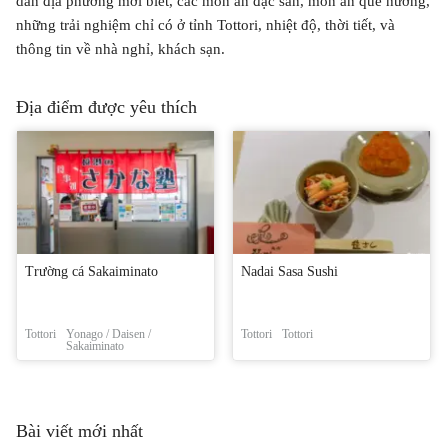
dân địa phương mới biết, các món ăn đặc sản, món ăn quê hương,
những trải nghiệm chỉ có ở tỉnh Tottori, nhiệt độ, thời tiết, và
thông tin về nhà nghỉ, khách sạn.
Địa điểm được yêu thích
Trường cá Sakaiminato
Nadai Sasa Sushi
Tottori
Yonago / Daisen /
Tottori
Tottori
Sakaiminato
Bài viết mới nhất