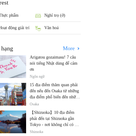
rest
Thực phẩm
Nghỉ trọ (ở)
Hoạt động giải trí
Văn hoá
 hạng
More
Arigatou gozaimasu! 7 câu
nói tiếng Nhật dùng để cảm
ơn
Ngôn ngữ
15 địa điểm thăm quan phải
đến nếu đến Osaka từ những
địa điểm phổ biến đến những
địa điểm ít được biết đến
Osaka
【Shizuoka】10 địa điểm
phải đến tại Shizuoka gần
Tokyo - nơi không chỉ có núi
Phú Sĩ và trà!
Shizuoka