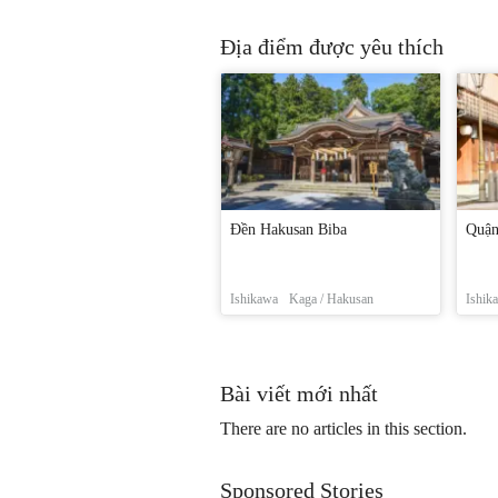
Địa điểm được yêu thích
Đền Hakusan Biba
Quận
Ishikawa
Kaga / Hakusan
Ishik
Bài viết mới nhất
There are no articles in this section.
Sponsored Stories