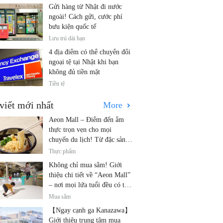
Gửi hàng từ Nhật đi nước
ngoài! Cách gửi, cước phí
bưu kiện quốc tế
Lưu trú dài hạn
4 địa điểm có thể chuyển đổi
ngoại tệ tại Nhật khi bạn
không đủ tiền mặt
Tiền tệ
viết mới nhất
More
Aeon Mall – Điểm đến ẩm
thực trọn vẹn cho mọi
chuyến du lịch! Từ đặc sản
địa phương đến nhà hàng nổi
Thực phẩm
tiếng
Không chỉ mua sắm! Giới
thiệu chi tiết về “Aeon Mall”
– nơi mọi lứa tuổi đều có thể
vui chơi! Các hoạt động mới
Mua sắm
nhất và các điểm đến dành
【Ngay cạnh ga Kanazawa】
cho gia đình.
Giới thiệu trung tâm mua