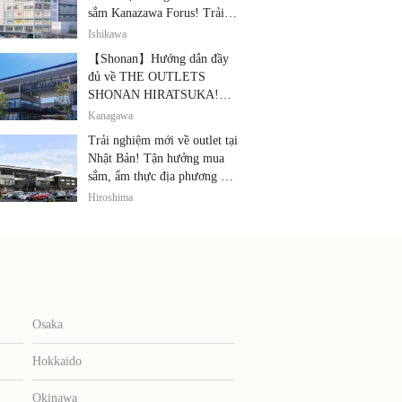
sắm Kanazawa Forus! Trải
nghiệm cùng lúc các thương
Ishikawa
hiệu nổi tiếng, quà lưu niệm
【Shonan】Hướng dẫn đầy
và ẩm thực địa phương
đủ về THE OUTLETS
SHONAN HIRATSUKA!
Thỏa sức tận hưởng mua
Kanagawa
sắm, thiết bị điện tử giảm giá
Trải nghiệm mới về outlet tại
và ẩm thực địa phương tại
Nhật Bản! Tận hưởng mua
cùng một địa điểm!
sắm, ẩm thực địa phương và
giải trí tại THE OUTLETS!
Hiroshima
Osaka
Hokkaido
Okinawa