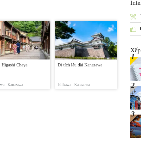
Inte
Xếp
 Higashi Chaya
Di tích lâu đài Kanazawa
awa
Kanazawa
Ishikawa
Kanazawa