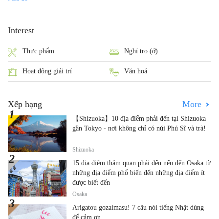
Interest
Thực phẩm
Nghỉ trọ (ở)
Hoạt động giải trí
Văn hoá
Xếp hạng
More
【Shizuoka】10 địa điểm phải đến tại Shizuoka
gần Tokyo - nơi không chỉ có núi Phú Sĩ và trà!
Shizuoka
15 địa điểm thăm quan phải đến nếu đến Osaka từ
những địa điểm phổ biến đến những địa điểm ít
được biết đến
Osaka
Arigatou gozaimasu! 7 câu nói tiếng Nhật dùng
để cảm ơn