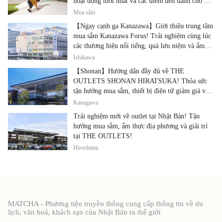
hoạt động mới nhất và các điểm đến dành cho gia
đình.
Mua sắm
【Ngay cạnh ga Kanazawa】Giới thiệu trung tâm
mua sắm Kanazawa Forus! Trải nghiệm cùng lúc
các thương hiệu nổi tiếng, quà lưu niệm và ẩm
thực địa phương
Ishikawa
【Shonan】Hướng dẫn đầy đủ về THE
OUTLETS SHONAN HIRATSUKA! Thỏa sức
tận hưởng mua sắm, thiết bị điện tử giảm giá và
ẩm thực địa phương tại cùng một địa điểm!
Kanagawa
Trải nghiệm mới về outlet tại Nhật Bản! Tận
hưởng mua sắm, ẩm thực địa phương và giải trí
tại THE OUTLETS!
Hiroshima
MATCHA - Phương tiện truyền thông cung cấp thông tin về du
lịch, văn hoá, khách sạn của Nhật Bản ra thế giới