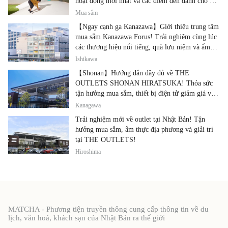
hoạt động mới nhất và các điểm đến dành cho gia
đình.
Mua sắm
【Ngay cạnh ga Kanazawa】Giới thiệu trung tâm
mua sắm Kanazawa Forus! Trải nghiệm cùng lúc
các thương hiệu nổi tiếng, quà lưu niệm và ẩm
thực địa phương
Ishikawa
【Shonan】Hướng dẫn đầy đủ về THE
OUTLETS SHONAN HIRATSUKA! Thỏa sức
tận hưởng mua sắm, thiết bị điện tử giảm giá và
ẩm thực địa phương tại cùng một địa điểm!
Kanagawa
Trải nghiệm mới về outlet tại Nhật Bản! Tận
hưởng mua sắm, ẩm thực địa phương và giải trí
tại THE OUTLETS!
Hiroshima
MATCHA - Phương tiện truyền thông cung cấp thông tin về du
lịch, văn hoá, khách sạn của Nhật Bản ra thế giới