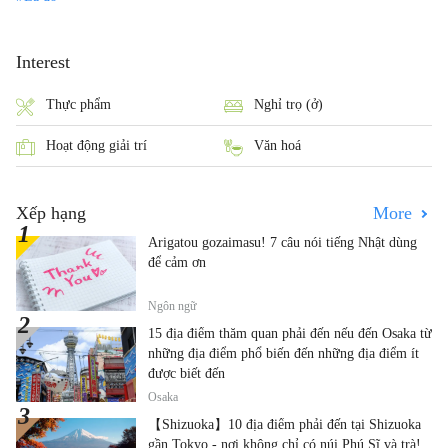
Interest
Thực phẩm
Nghỉ trọ (ở)
Hoạt động giải trí
Văn hoá
Xếp hạng
More
Arigatou gozaimasu! 7 câu nói tiếng Nhật dùng
để cảm ơn
Ngôn ngữ
15 địa điểm thăm quan phải đến nếu đến Osaka từ
những địa điểm phổ biến đến những địa điểm ít
được biết đến
Osaka
【Shizuoka】10 địa điểm phải đến tại Shizuoka
gần Tokyo - nơi không chỉ có núi Phú Sĩ và trà!