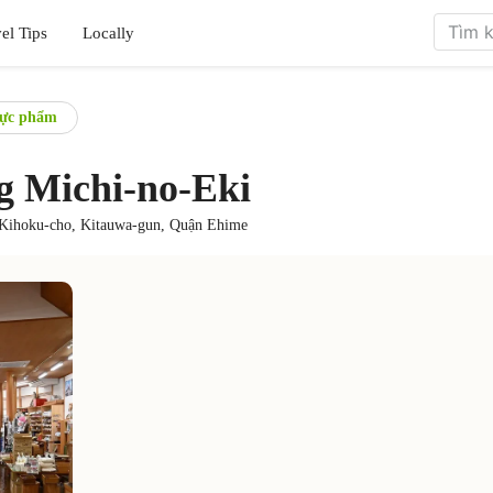
el Tips
Locally
ực phẩm
g Michi-no-Eki
Kihoku-cho, Kitauwa-gun, Quận Ehime