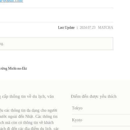
u-boushi.com/
Last Update ：
2024.07.23 MATCHA
ng.
 rừng Michi-no-Eki
ấp thông tin về du lịch, văn
Điểm đến được yêu thích
Tokyo
u các thông tin đa dạng cho người
nước ngoài đến Nhật. Các thông tin
Kyoto
ịch mà còn có thông tin về khách
ch đi đến các địa điểm du lịch, các