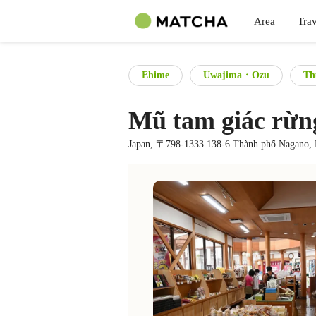
Area
Trav
Ehime
Uwajima・Ozu
Th
Mũ tam giác rừn
Japan, 〒798-1333 138-6 Thành phố Nagano, 