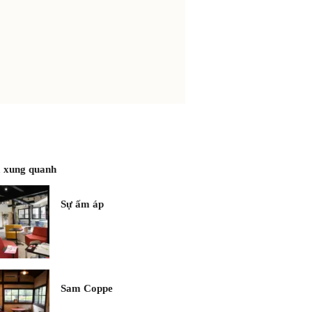
 xung quanh
Sự ấm áp
Sam Coppe