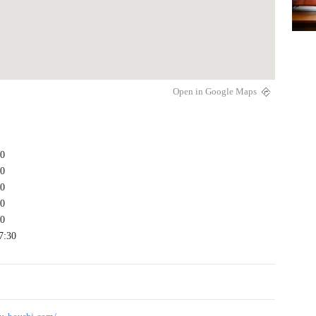
Open in Google Maps
30
30
30
30
30
7:30