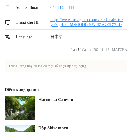
Số điện thoại
0428-85-1444
https://www.instagram.com/kikori_cafe_tok
Trang chủ HP
yo/?igshid=MzRlODBiNWFlZA%3D%3D
日本語
Language
Last Update ：
2024.11.13 MATCHA
Trong trang này có thể có một số đoạn dịch tự động.
Điểm xung quanh
Hatonosu Canyon
Đập Shiramaru