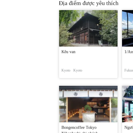
Địa điểm được yêu thích
Kêu van
1/As
Kyoto
Kyoto
Fuku
Bongencoffee Tokyo
Ngườ