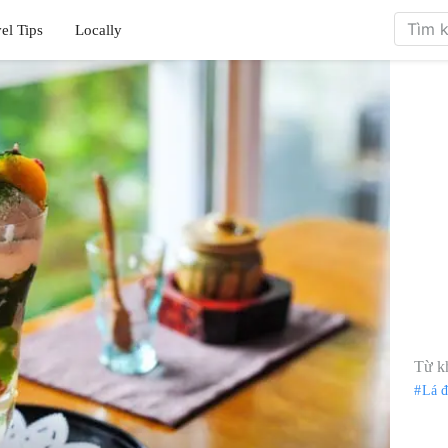
el Tips
Locally
Từ k
Lá 