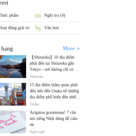
rest
Thực phẩm
Nghỉ trọ (ở)
Hoạt động giải trí
Văn hoá
 hạng
More
【Shizuoka】10 địa điểm
phải đến tại Shizuoka gần
Tokyo - nơi không chỉ có núi
Phú Sĩ và trà!
Shizuoka
15 địa điểm thăm quan phải
đến nếu đến Osaka từ những
địa điểm phổ biến đến những
địa điểm ít được biết đến
Osaka
Arigatou gozaimasu! 7 câu
nói tiếng Nhật dùng để cảm
ơn
Ngôn ngữ