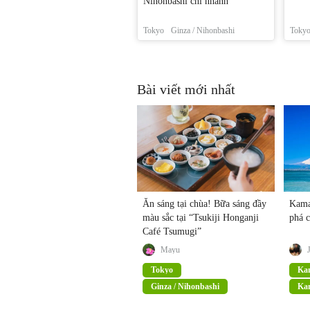
Nihonbashi chi nhánh
Tokyo
Ginza / Nihonbashi
Toky
Bài viết mới nhất
Ăn sáng tại chùa! Bữa sáng đầy
Kama
màu sắc tại “Tsukiji Honganji
phá c
Café Tsumugi”
Mayu
Tokyo
Ka
Ginza / Nihonbashi
Ka