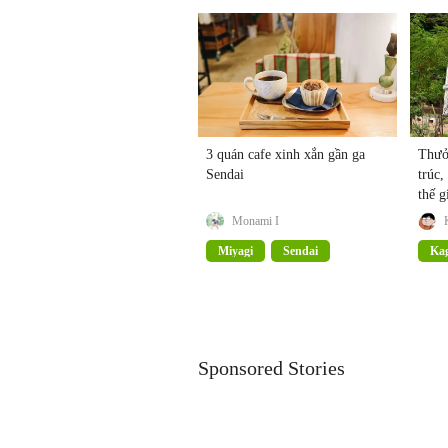
3 quán cafe xinh xắn gần ga
Thưở
Sendai
trúc,
thế g
Kago
Monami I
Miyagi
Sendai
Ka
Sponsored Stories