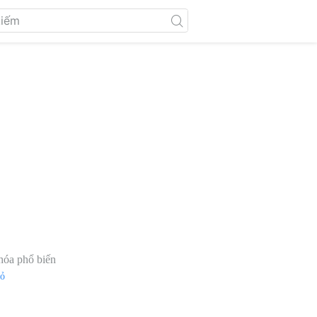
hóa phổ biến
đỏ