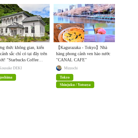
ng thức không gian, kiến
【Kagurazaka - Tokyo】Nhà
 cảnh sắc chỉ có tại đây trên
hàng phong cảnh ven hào nước
iới! "Starbucks Coffee
"CANAL CAFE"
shima Senganen"
Kousuke DEKI
Mizzochi
goshima
Tokyo
Shinjuku / Yotsuya