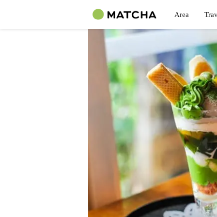
Area
Trav