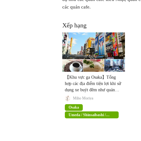
các quán cafe.
Xếp hạng
【Khu vực ga Osaka】Tổng
hợp các địa điểm tiện lợi khi sử
dụng xe buýt đêm như quán
internet cafe, sauna hay spa
Miho Moriya
Osaka
Umeda / Shinsaibashi /
Namba