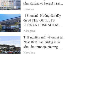
sắm Kanazawa Forus! Trải
nghiệm cùng lúc các thương
Ishikawa
hiệu nổi tiếng, quà lưu niệm
【Shonan】Hướng dẫn đầy
và ẩm thực địa phương
đủ về THE OUTLETS
SHONAN HIRATSUKA!
Thỏa sức tận hưởng mua
Kanagawa
sắm, thiết bị điện tử giảm giá
Trải nghiệm mới về outlet tại
và ẩm thực địa phương tại
Nhật Bản! Tận hưởng mua
cùng một địa điểm!
sắm, ẩm thực địa phương và
giải trí tại THE OUTLETS!
Hiroshima