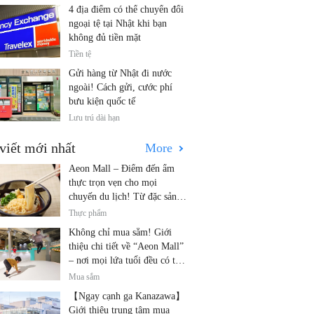
4 địa điểm có thể chuyển đổi
ngoại tệ tại Nhật khi bạn
không đủ tiền mặt
Tiền tệ
Gửi hàng từ Nhật đi nước
ngoài! Cách gửi, cước phí
bưu kiện quốc tế
Lưu trú dài hạn
viết mới nhất
More
Aeon Mall – Điểm đến ẩm
thực trọn vẹn cho mọi
chuyến du lịch! Từ đặc sản
địa phương đến nhà hàng nổi
Thực phẩm
tiếng
Không chỉ mua sắm! Giới
thiệu chi tiết về “Aeon Mall”
– nơi mọi lứa tuổi đều có thể
vui chơi! Các hoạt động mới
Mua sắm
nhất và các điểm đến dành
【Ngay cạnh ga Kanazawa】
cho gia đình.
Giới thiệu trung tâm mua