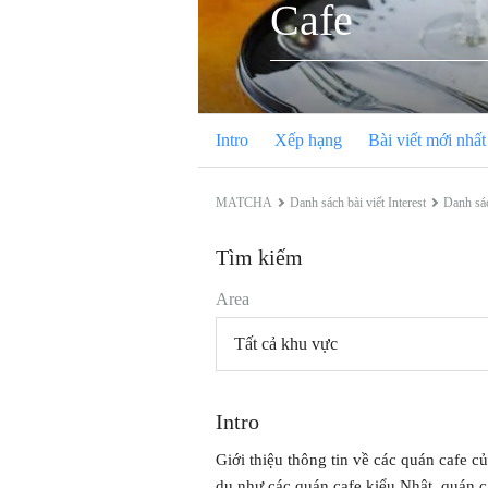
Cafe
Intro
Xếp hạng
Bài viết mới nhất
MATCHA
Danh sách bài viết Interest
Danh sá
Tìm kiếm
Area
Tất cả khu vực
Intro
Giới thiệu thông tin về các quán cafe c
dụ như các quán cafe kiểu Nhật, quán ca