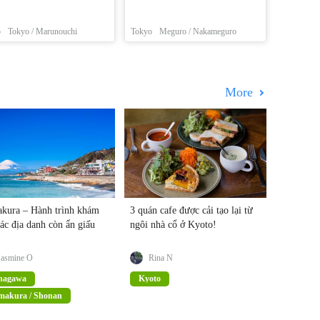
o
Tokyo / Marunouchi
Tokyo
Meguro / Nakameguro
More
kura – Hành trình khám
3 quán cafe được cải tạo lại từ
ác địa danh còn ẩn giấu
ngôi nhà cổ ở Kyoto!
Jasmine O
Rina N
nagawa
Kyoto
makura / Shonan