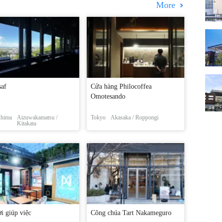
More
saf
Cửa hàng Philocoffea
Omotesando
shima
Aizuwakamatsu /
Tokyo
Akasaka / Roppongi
Kitakata
i giúp việc
Công chúa Tart Nakameguro