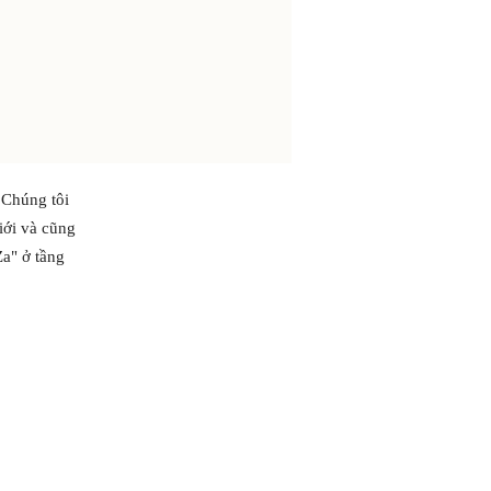
 Chúng tôi
iới và cũng
a" ở tầng