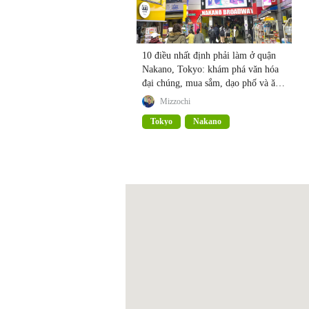
10 điều nhất định phải làm ở quận
Nakano, Tokyo: khám phá văn hóa
đại chúng, mua sắm, dạo phố và ăn
uống
Mizzochi
Tokyo
Nakano