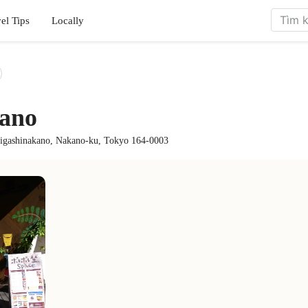
el Tips
Locally
kano
Higashinakano, Nakano-ku, Tokyo 164-0003