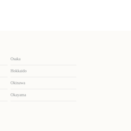
Osaka
Hokkaido
Okinawa
Okayama