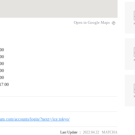
Open in Google Maps
00
00
00
00
00
17:00
ram.com/accounts/login/?next=/ice.tokyo/
Last Update ：
2022.04.22 MATCHA