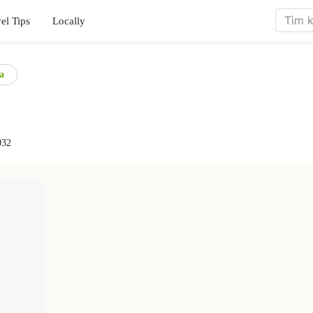
el Tips
Locally
a
032