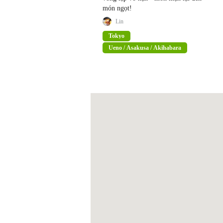
món ngọt!
Lin
Tokyo
Ueno / Asakusa / Akihabara