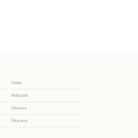
Osaka
Hokkaido
Okinawa
Okayama