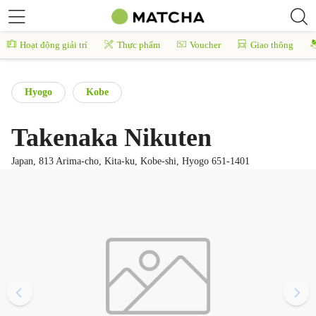
Hoạt động giải trí
Thực phẩm
Voucher
Giao thông
Hyogo
Kobe
Takenaka Nikuten
Japan, 813 Arima-cho, Kita-ku, Kobe-shi, Hyogo 651-1401