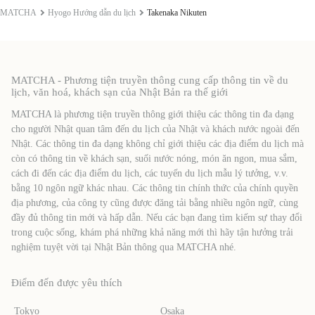
MATCHA
Hyogo Hướng dẫn du lịch
Takenaka Nikuten
MATCHA - Phương tiện truyền thông cung cấp thông tin về du
lịch, văn hoá, khách sạn của Nhật Bản ra thế giới
MATCHA là phương tiện truyền thông giới thiệu các thông tin đa dạng
cho người Nhật quan tâm đến du lịch của Nhật và khách nước ngoài đến
Nhật. Các thông tin đa dạng không chỉ giới thiệu các địa điểm du lịch mà
còn có thông tin về khách sạn, suối nước nóng, món ăn ngon, mua sắm,
cách đi đến các địa điểm du lịch, các tuyến du lịch mẫu lý tưởng, v.v.
bằng 10 ngôn ngữ khác nhau. Các thông tin chính thức của chính quyền
địa phương, của công ty cũng được đăng tải bằng nhiều ngôn ngữ, cùng
đầy đủ thông tin mới và hấp dẫn. Nếu các bạn đang tìm kiếm sự thay đổi
trong cuộc sống, khám phá những khả năng mới thì hãy tận hưởng trải
nghiệm tuyệt vời tại Nhật Bản thông qua MATCHA nhé.
Điểm đến được yêu thích
Tokyo
Osaka