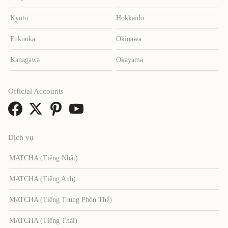
Kyoto
Hokkaido
Fukuoka
Okinawa
Kanagawa
Okayama
Official Accounts
Dịch vụ
MATCHA (Tiếng Nhật)
MATCHA (Tiếng Anh)
MATCHA (Tiếng Trung Phồn Thể)
MATCHA (Tiếng Thái)