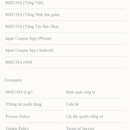
MATCHA (Tiếng Việt)
MATCHA (Tiếng Nhật đơn giản)
MATCHA (Tiếng Tây Ban Nha)
Japan Coupon App (iPhone)
Japan Coupon App (Android)
MATCHA eSIM
Company
MATCHA là gì?
Khái quát công ty
Thông tin tuyển dụng
Liên hệ
Privacy Policy
Cài đặt quyền riêng tư
Cookie Policy
Terms of Service